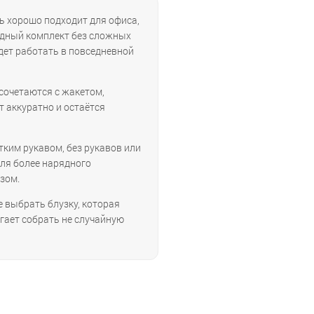
ль хорошо подходит для офиса,
рядный комплект без сложных
удет работать в повседневной
сочетаются с жакетом,
т аккуратно и остаётся
тким рукавом, без рукавов или
Для более нарядного
зом.
е выбрать блузку, которая
огает собрать не случайную