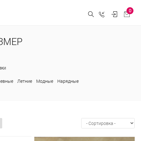
0
АЗМЕР
зки
жевные
Летние
Модные
Нарядные