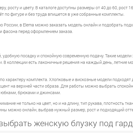
у, росту и цвету. В каталоге доступны размеры от 40 до 60, рост 1
ёт по фигуре и без труда впишется в уже собранные комплекты.
 по России, в Elema можно заказать модель онлайн и подобрать под
ти фасона перед оформлением заказа.
, удобную посадку и спокойную современную подачу. Такие модели
и. В коллекции есть лаконичные решения на каждый день, летние 
и по характеру комплекта. Хлопковые и вискозные модели подходят
цент на верхней части образа. Для работы можно выбрать спокойну
 юбками, брюками и джинсами.
имание не только на цвет, но и на длину, тип рукава, плотность тк
щины можно онлайн, выбрав нужный размер, рост и подходящий отте
выбрать женскую блузку под гар