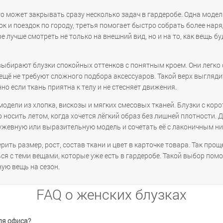
то может закрывать сразу несколько задач в гардеробе. Одна моде
ок и поездок по городу, третья помогает быстро собрать более на
е лучше смотреть не только на внешний вид, но и на то, как вещь б
выбирают блузки спокойных оттенков с понятным кроем. Они легко 
щё не требуют сложного подбора аксессуаров. Такой верх выгляди
но если ткань приятна к телу и не стесняет движения.
модели из хлопка, вискозы и мягких смесовых тканей. Блузки с коро
осить летом, когда хочется лёгкий образ без лишней плотности. 
жевную или выразительную модель и сочетать её с лаконичным ни
ить размер, рост, состав ткани и цвет в карточке товара. Так прощ
ься с теми вещами, которые уже есть в гардеробе. Такой выбор пом
ную вещь на сезон.
FAQ о женских блузках
ля офиса?