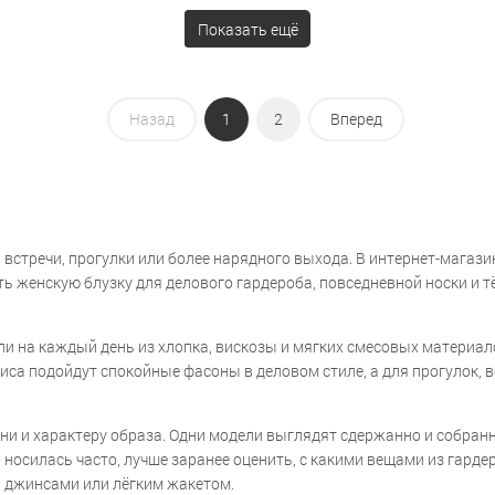
Показать ещё
Назад
1
2
Вперед
встречи, прогулки или более нарядного выхода. В интернет-магази
 женскую блузку для делового гардероба, повседневной носки и тё
и на каждый день из хлопка, вискозы и мягких смесовых материало
са подойдут спокойные фасоны в деловом стиле, а для прогулок, 
ни и характеру образа. Одни модели выглядят сдержанно и собранн
носилась часто, лучше заранее оценить, с какими вещами из гардер
, джинсами или лёгким жакетом.