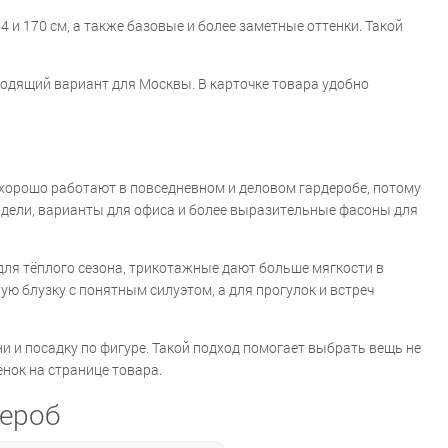
64 и 170 см, а также базовые и более заметные оттенки. Такой
ходящий вариант для Москвы. В карточке товара удобно
 хорошо работают в повседневном и деловом гардеробе, потому
модели, варианты для офиса и более выразительные фасоны для
 для тёплого сезона, трикотажные дают больше мягкости в
ю блузку с понятным силуэтом, а для прогулок и встреч
ани и посадку по фигуре. Такой подход помогает выбрать вещь не
нок на странице товара.
дероб