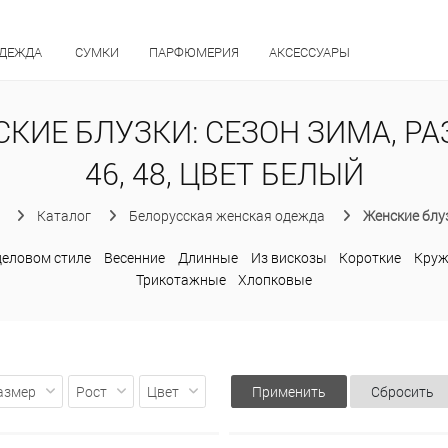
ОДЕЖДА
СУМКИ
ПАРФЮМЕРИЯ
АКСЕССУАРЫ
КИЕ БЛУЗКИ: СЕЗОН ЗИМА, Р
46, 48, ЦВЕТ БЕЛЫЙ
Каталог
Белорусская женская одежда
Женские блу
деловом стиле
Весенние
Длинные
Из вискозы
Короткие
Кру
Трикотажные
Хлопковые
азмер
Рост
Цвет
Применить
Сбросить