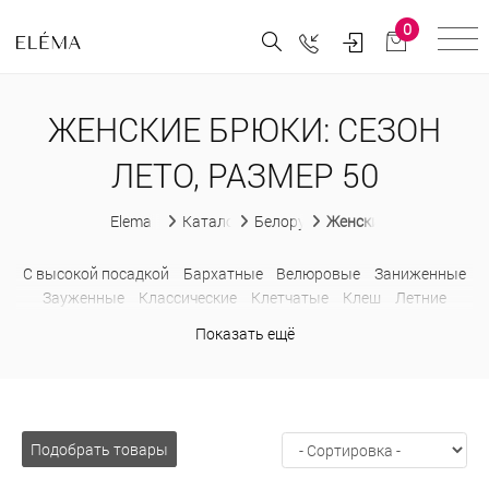
0
ЖЕНСКИЕ БРЮКИ: СЕЗОН
ЛЕТО, РАЗМЕР 50
Elema
Каталог
Белорусская женская одежда
Женские брюки
C высокой посадкой
Бархатные
Велюровые
Заниженные
Зауженные
Классические
Клетчатые
Клеш
Летние
Льняные
На резинке
Обтягивающие
Офисные
Палаццо
Показать ещё
Прямые
С карманами
С лампасами
Спортивные
Трикотажные
Укороченные
Хлопковые
Шерстяные
Широкие
Подобрать товары