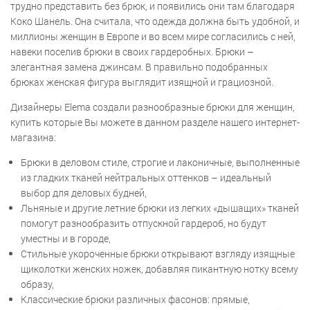
трудно представить без брюк, и появились они там благодаря
Коко Шанель. Она считала, что одежда должна быть удобной, и
миллионы женщин в Европе и во всем мире согласились с ней,
навеки поселив брюки в своих гардеробных. Брюки –
элегантная замена джинсам. В правильно подобранных
брюках женская фигура выглядит изящной и грациозной.
Дизайнеры Elema создали разнообразные брюки для женщин,
купить которые Вы можете в данном разделе нашего интернет-
магазина:
Брюки в деловом стиле, строгие и лаконичные, выполненные
из гладких тканей нейтральных оттенков – идеальный
выбор для деловых будней,
Льняные и другие летние брюки из легких «дышащих» тканей
помогут разнообразить отпускной гардероб, но будут
уместны и в городе,
Стильные укороченные брюки открывают взгляду изящные
щиколотки женских ножек, добавляя пикантную нотку всему
образу,
Классические брюки различных фасонов: прямые,