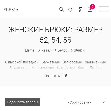
0
ЖЕНСКИЕ БРЮКИ: РАЗМЕР
52, 54, 56
Elema
Каталог
Белорусская женская одежда
Женские брюки
C высокой посадкой
Бархатные
Велюровые
Заниженные
Зауженные
Классические
Клетчатые
Клеш
Летние
Льняные
На резинке
Обтягивающие
Офисные
Палаццо
Показать ещё
Прямые
С карманами
С лампасами
Спортивные
Трикотажные
Укороченные
Хлопковые
Шерстяные
Широкие
Подобрать товары