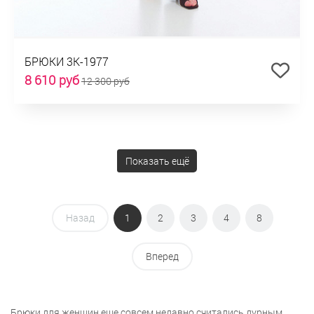
БРЮКИ 3К-1977
8 610 руб
12 300 руб
Показать ещё
Назад
1
2
3
4
8
Вперед
Брюки для женщин еще совсем недавно считались дурным