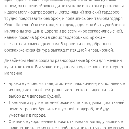
тоном, за ношение брюк леди не пускали в театры и рестораны
и даже могли оштрафовать. Сегодняшний женский гардероб
трудно представить без брюк, и появились они там благодаря
Коко Шанель. Она считала, что одежда должна быть удобной, и
миллионы женщин в Европе и во всем мире согласились с ней,
навеки поселив брюки в своих гардеробных. Брюки –
элегантная замена джинсам. В правильно подобранных
брюках женская фигура выглядит изящной и грациозной.
Дизайнеры Elema создали разнообразные брюки для женщин,
купить которые Вы можете в данном разделе нашего интернет-
магазина:
Брюки в деловом стиле, строгие и лаконичные, выполненные
из гладких тканей нейтральных оттенков – идеальный
выбор для деловых будней,
Льняные и другие летние брюки из легких «дышащих» тканей
помогут разнообразить отпускной гардероб, но будут
уместны и в городе,
Стильные укороченные брюки открывают взгляду изящные
щиколотки женских ножек, добавляя пикантную нотку всему