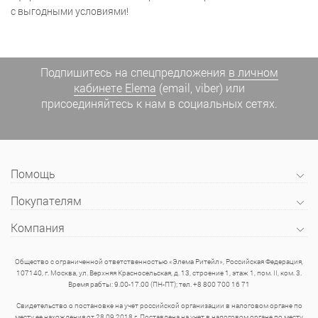
с выгодными условиями!
Подпишитесь на спецпредложения
в личном
кабинете Elema
(email, viber) или
присоединяйтесь к нам в социальных сетях.
Помощь
Покупателям
Компания
Общество с ограниченной ответственностью «Элема Ритейл», Российская Федерация,
107140, г. Москва, ул. Верхняя Красносельская, д. 13, строение 1, этаж 1, пом. II, ком. 3.
Время рабты: 9.00-17.00 (ПН-ПТ); тел. +8 800 700 16 71
Свидетельство о постановке на учет российской организации в налоговом органе по
месту ее нахождения от 28.09.2018 г. Поставлена на учет в налоговом органе по месту