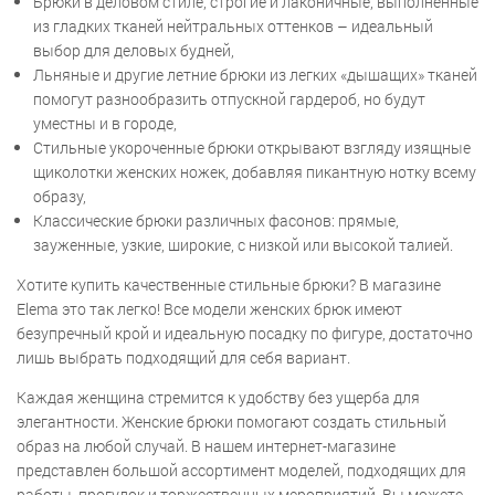
Брюки в деловом стиле, строгие и лаконичные, выполненные
из гладких тканей нейтральных оттенков – идеальный
выбор для деловых будней,
Льняные и другие летние брюки из легких «дышащих» тканей
помогут разнообразить отпускной гардероб, но будут
уместны и в городе,
Стильные укороченные брюки открывают взгляду изящные
щиколотки женских ножек, добавляя пикантную нотку всему
образу,
Классические брюки различных фасонов: прямые,
зауженные, узкие, широкие, с низкой или высокой талией.
Хотите купить качественные стильные брюки? В магазине
Elema это так легко! Все модели женских брюк имеют
безупречный крой и идеальную посадку по фигуре, достаточно
лишь выбрать подходящий для себя вариант.
Каждая женщина стремится к удобству без ущерба для
элегантности. Женские брюки помогают создать стильный
образ на любой случай. В нашем интернет-магазине
представлен большой ассортимент моделей, подходящих для
работы, прогулок и торжественных мероприятий. Вы можете