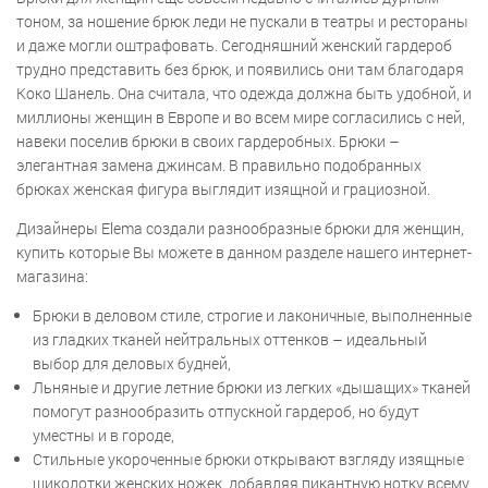
тоном, за ношение брюк леди не пускали в театры и рестораны
и даже могли оштрафовать. Сегодняшний женский гардероб
трудно представить без брюк, и появились они там благодаря
Коко Шанель. Она считала, что одежда должна быть удобной, и
миллионы женщин в Европе и во всем мире согласились с ней,
навеки поселив брюки в своих гардеробных. Брюки –
элегантная замена джинсам. В правильно подобранных
брюках женская фигура выглядит изящной и грациозной.
Дизайнеры Elema создали разнообразные брюки для женщин,
купить которые Вы можете в данном разделе нашего интернет-
магазина:
Брюки в деловом стиле, строгие и лаконичные, выполненные
из гладких тканей нейтральных оттенков – идеальный
выбор для деловых будней,
Льняные и другие летние брюки из легких «дышащих» тканей
помогут разнообразить отпускной гардероб, но будут
уместны и в городе,
Стильные укороченные брюки открывают взгляду изящные
щиколотки женских ножек, добавляя пикантную нотку всему