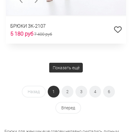
БРЮКИ 3К-2107
5 180 руб
7 400 руб
Показать ещё
Назад
1
2
3
4
6
Вперед
Брюки для женщин еще совсем недавно считались дурным