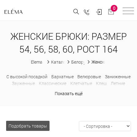
0
ЖЕНСКИЕ БРЮКИ: РАЗМЕР
54, 56, 58, 60, РОСТ 164
Elema
Каталог
Белорусская женская одежда
Женские брюки
C высокой посадкой
Бархатные
Велюровые
Заниженные
Зауженные
Классические
Клетчатые
Клеш
Летние
Льняные
На резинке
Обтягивающие
Офисные
Палаццо
Показать ещё
Прямые
С карманами
С лампасами
Спортивные
Трикотажные
Укороченные
Хлопковые
Шерстяные
Широкие
Подобрать товары