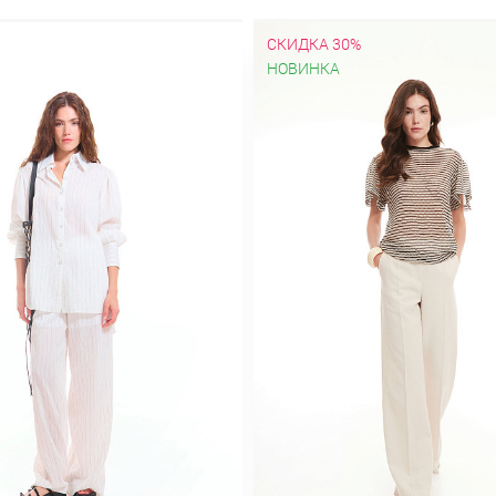
ые
Стильные
Удлиненные
Утепленные
Пальто
Must have
В 
Из плащевки
Кашемировые
Классическое
Короткие
Молод
СКИДКА 30%
ат
Приталенные
Прямое
Пуховики
С запахом
С капюшоном
НОВИНКА
А-силуэта
Атласные
Бархатные
Без рукавов
Блестящие
В гор
Деловые
Длинные
До колен
Зимние
Из вискозы
Из льна
Кл
 бретельках
На пуговицах
Нарядные
Ниже колена
Обтягиваю
тья-футляр
Повседневные
Приталенные
Прямые
С бахромой
крытыми плечами
С пайетками
С принтом
С разрезом
С цвет
е
Шерстяные
Шифоновые
Плащи
Демисезонные
Длинные
Д
и
Недорогие
Осенние
Приталенные
Прямые
С капюшоном
В горошек
В клетку
В полоску
В складку
Гипюровые
Гофре
Льняные
Миди
Модные
На пуговицах
Осенние
Офисные
П
лией
С кружевом
С принтом
С разрезом
Спортивные
Теплые
нт
Лето 2018
Ликвидация
Верхний ассортимент
Кардиганы
Новая коллекция "Осень-зима 2024/25"
Новогодние образы
Оде
Осень-зима 2026/27
яркие принты