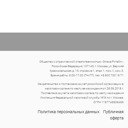
Общество с ограниченной ответственностью «Элема Ритейл»,
Российская Федерация, 107140, г. Москва, ул. Верхняя
Красносельская, д. 13, строение 1, этаж 1, пом. II, ком. 3.
Время рабты: 9.00-17.00 (ПН-ПТ); тел. +8 800 700 16 71
Свидетельство о постановке на учет российской организации в
налоговом органе по месту ее нахождения от 28.09.2018 г.
Поставлена на учет в налоговом органе по месту нахождения
Инспекция Федеральной налоговой службы № 8 по г. Москве.
ОГРН 1187746839466
Политика персональных данных
Публичная
оферта