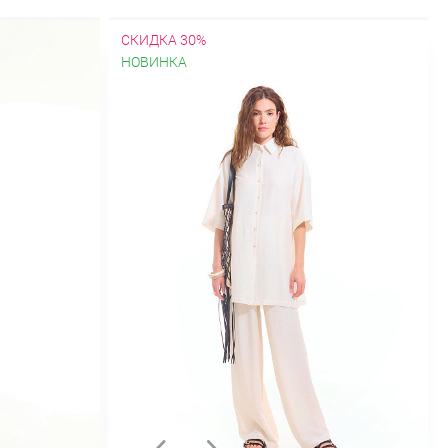
клетку
Весенние
Демисезонные
ежные
На молнии
Облегченные
СКИДКА 30%
С мехом
Стеганные
Стильные
НОВИНКА
ох
В клетку
В полоску
Велюровые
ассические
Коктейльные
Короткие
щее
Оверсайз
Осенние
Офисные
С декольте
С длинным рукавом
С
очным принтом
Спортивное
Теплые
о колена
Классические
Короткие
Стильные
Топы
Шорты
Юбки
А-
Длинные
Зимние
Из шифона
лиссированные
Прямые
Пышные
Трикотажные
Шерстяные
Юбки-
Новая коллекция "Весна-лето 2025"
жда для дома
Осень-зима 2025/26