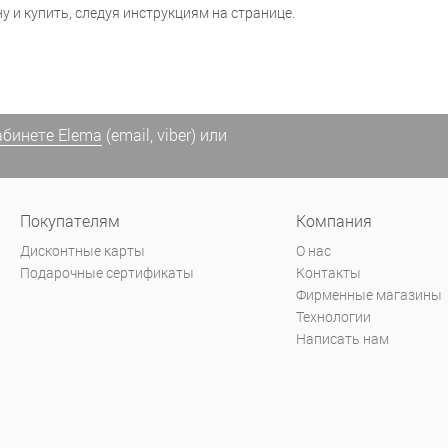
у и купить, следуя инструкциям на странице.
абинете Elema
(email, viber) или
Покупателям
Компания
Дисконтные карты
О нас
Подарочные сертификаты
Контакты
Фирменные магазины
Технологии
Написать нам