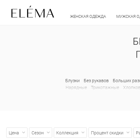
ЖЕНСКАЯ ОДЕЖДА
МУЖСКАЯ 
Б
Блузки
Без рукавов
Больших раз
Нарядные
Трикотажные
Хлопко
Клетчатые
Клеш
Летние
Л
Спортивные
Трикотажные
Укоро
Короткие
Осенние
Жакеты
Барх
На молнии
Осенние
Офисные
Укороченные
Шерстяные
Жиле
Шерстяные
Куртки
Ветровки
Цена
Сезон
Коллекция
Процент скидки
Р
Осенние
Парки
Приталенные
С