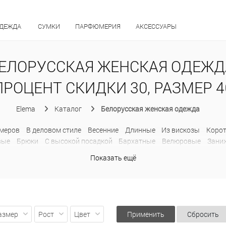
ОДЕЖДА
СУМКИ
ПАРФЮМЕРИЯ
АКСЕССУАРЫ
ЕЛОРУССКАЯ ЖЕНСКАЯ ОДЕЖД
ПРОЦЕНТ СКИДКИ 30, РАЗМЕР 4
Elema
Каталог
Белорусская женская одежда
меров
В деловом стиле
Весенние
Длинные
Из вискозы
Коро
вые
Брюки
C высокой посадкой
Бархатные
Велюровые
Зани
ьняные
На резинке
Обтягивающие
Офисные
Палаццо
Прямы
Показать ещё
ченные
Хлопковые
Шерстяные
Широкие
Джинсы
Дубленки
атныe
Без воротника
В клетку
Двубортные
Драповые
Из льн
Пиджаки без рукавов
Приталенные
Прямые
С поясом
Твидо
ты
Деловые
Классические
Летние
Модные
На пуговицах
О
Демисезонные
Зимние
Классические
Короткие
Легкие
Моло
азмер
Рост
Цвет
Применить
Сбросить
 высоким воротником
С вязанными рукавами
С капюшоном
С 