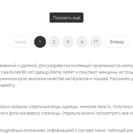
Показать ещё
Назад
1
2
3
4
17
Вперед
ременной и удобной. Для разработки коллекций привлекаются моло
же более 80 лет одежду Elema любят и покупают женщины не только
думанном крое, высоком качестве материалов и пошива. Разумная 
бюджету.
орых собраны отдельные виды одежды: женские пальто, полупальто,
обного фильтра вверху страницы. Отдельно можно просмотреть все 
 подробным описанием, информацией о составе ткани, таблицей раз