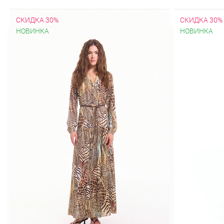
карманами
С поясом
Стеганн
Драповые
Зимние
Из альпака
СКИДКА 30%
СКИДКА 30%
Оверсайз
Осенние
Пальто-хал
НОВИНКА
НОВИНКА
Утепленные
Шерстяные
Платья
Весенние
Вечерние
Гипюровые
Кружевные
Летние
Модные
На
Платья миди
Платья-рубашки
Пла
кокеткой
С коротким рукавом
С от
Трикотажные
Туники
Хлопковы
Модные
Молодежные
На молни
силуэта
Атласные
Бархатные
Классические
Короткие
Летние
Расклешенные
С завышенной та
карандаш
Костюмный ассортиме
Новая коллекция "Весна-лето 2026"