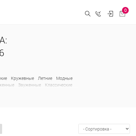
0
А:
6
ткие
Кружевные
Летние
Модные
женные
Зауженные
Классические
е
С карманами
С лампасами
Длинные
Зимние
Искусственные
а
Классические
Короткие
Модные
вые
Трикотажные
Удлиненные
сенние
Удлиненные
Утепленные
дежные
На изософте
Оверсайз
карманами
С мехом
С накладными