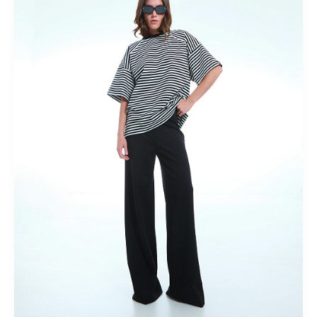
Короткие
Летние
Льняные
Миди
Модные
На
пуговицах
Осенние
Офисные
Плиссированные
Прямые
Пышные
Расклешенные
С завышенной талией
С
кружевом
С принтом
С разрезом
Спортивные
Теплые
Трикотажные
Шерстяные
Юбки-карандаш
Костюмный
ассортимент
Лето 2018
Ликвидация
Верхний
ассортимент
Кардиганы
Новая коллекция "Весна-лето
2025"
Новая коллекция "Весна-лето 2026"
Новая коллекция
"Осень-зима 2024/25"
Новогодние образы
Одежда для
дома
Осень-зима 2025/26
Осень-зима 2026/27
яркие
принты