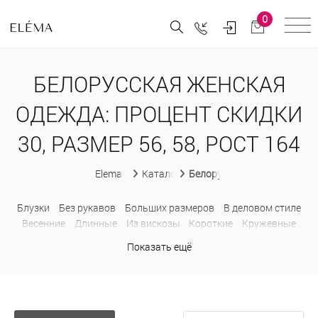
0
БЕЛОРУССКАЯ ЖЕНСКАЯ
ОДЕЖДА: ПРОЦЕНТ СКИДКИ
30, РАЗМЕР 56, 58, РОСТ 164
Elema
Каталог
Белорусская женская одеж
Блузки
Без рукавов
Больших размеров
В деловом стиле
Весенние
Длинные
Из вискозы
Короткие
Кружевные
Летние
Модные
Нарядные
Трикотажные
Хлопковые
Показать ещё
Брюки
C высокой посадкой
Бархатные
Велюровые
Заниженные
Зауженные
Классические
Клетчатые
Клеш
Летние
Льняные
На резинке
Обтягивающие
Офисные
Палаццо
Прямые
С карманами
С лампасами
Спортивные
Трикотажные
Укороченные
Хлопковые