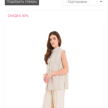
Подобрать товары
Шерстяные
Широкие
Джинсы
Дубленки
Длинные
Зимние
Искусственные
Короткие
Осенние
Жакеты
СКИДКА 30%
Бархатныe
Без воротника
В клетку
Двубортные
Драповые
Из льна
Классические
Короткие
Модные
На
молнии
Осенние
Офисные
Пиджаки без рукавов
Приталенные
Прямые
С поясом
Твидовые
Трикотажные
Удлиненные
Укороченные
Шерстяные
Жилеты
Деловые
Классические
Летние
Модные
На
пуговицах
Осенние
Удлиненные
Утепленные
Шерстяные
Куртки
Ветровки
Демисезонные
Зимние
Классические
Короткие
Легкие
Молодежные
На изософте
Оверсайз
Осенние
Парки
Приталенные
С высоким воротником
С
вязанными рукавами
С капюшоном
С карманами
С
мехом
С накладными карманами
С поясом
Стеганные
Стильные
Удлиненные
Утепленные
Пальто
Must have
В клетку
Весенние
Демисезонные
Драповые
Зимние
Из
альпака
Из плащевки
Кашемировые
Классическое
Короткие
Молодежные
На молнии
Облегченные
Оверсайз
Осенние
Пальто-халат
Приталенные
Прямое
Пуховики
С запахом
С капюшоном
С мехом
Стеганные