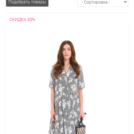
Подобрать товары
Шерстяные
Широкие
Джинсы
Дубленки
Длинные
Зимние
Искусственные
Короткие
Осенние
Жакеты
СКИДКА 30%
Бархатныe
Без воротника
В клетку
Двубортные
Драповые
Из льна
Классические
Короткие
Модные
На
молнии
Осенние
Офисные
Пиджаки без рукавов
Приталенные
Прямые
С поясом
Твидовые
Трикотажные
Удлиненные
Укороченные
Шерстяные
Жилеты
Деловые
Классические
Летние
Модные
На
пуговицах
Осенние
Удлиненные
Утепленные
Шерстяные
Куртки
Ветровки
Демисезонные
Зимние
Классические
Короткие
Легкие
Молодежные
На изософте
Оверсайз
Осенние
Парки
Приталенные
С высоким воротником
С
вязанными рукавами
С капюшоном
С карманами
С
мехом
С накладными карманами
С поясом
Стеганные
Стильные
Удлиненные
Утепленные
Пальто
Must have
В клетку
Весенние
Демисезонные
Драповые
Зимние
Из
альпака
Из плащевки
Кашемировые
Классическое
Короткие
Молодежные
На молнии
Облегченные
Оверсайз
Осенние
Пальто-халат
Приталенные
Прямое
Пуховики
С запахом
С капюшоном
С мехом
Стеганные