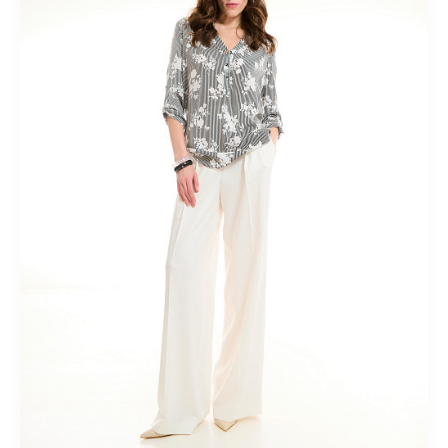
Короткие
Летние
Льняные
Миди
Модные
На
пуговицах
Осенние
Офисные
Плиссированные
Прямые
Пышные
Расклешенные
С завышенной талией
С
кружевом
С принтом
С разрезом
Спортивные
Теплые
Трикотажные
Шерстяные
Юбки-карандаш
Костюмный
ассортимент
Лето 2018
Ликвидация
Верхний
ассортимент
Кардиганы
Новая коллекция "Весна-лето
2025"
Новая коллекция "Весна-лето 2026"
Новая коллекция
"Осень-зима 2024/25"
Новогодние образы
Одежда для
дома
Осень-зима 2025/26
Осень-зима 2026/27
яркие
принты