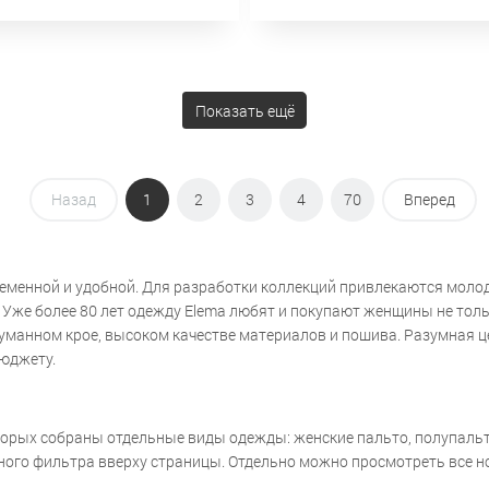
Показать ещё
Назад
1
2
3
4
70
Вперед
ременной и удобной. Для разработки коллекций привлекаются моло
же более 80 лет одежду Elema любят и покупают женщины не только
думанном крое, высоком качестве материалов и пошива. Разумная 
бюджету.
орых собраны отдельные виды одежды: женские пальто, полупальто,
обного фильтра вверху страницы. Отдельно можно просмотреть все 