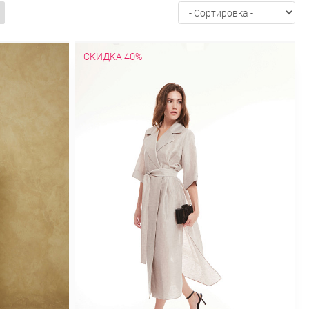
дежные
На изософте
Оверсайз
карманами
С мехом
С накладными
клетку
Весенние
Демисезонные
ежные
На молнии
Облегченные
СКИДКА 40%
С мехом
Стеганные
Стильные
ох
В клетку
В полоску
Велюровые
ассические
Коктейльные
Короткие
щее
Оверсайз
Осенние
Офисные
С декольте
С длинным рукавом
С
очным принтом
Спортивное
Теплые
о колена
Классические
Короткие
Стильные
Топы
Шорты
Юбки
А-
Длинные
Зимние
Из шифона
лиссированные
Прямые
Пышные
Трикотажные
Шерстяные
Юбки-
Новая коллекция "Весна-лето 2025"
жда для дома
Осень-зима 2025/26