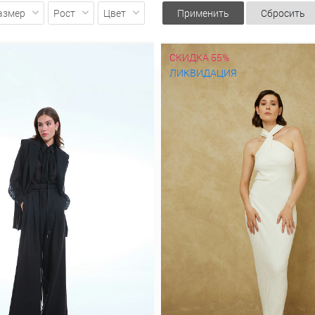
Демисезонные
Зимние
Классические
Короткие
Легкие
Моло
азмер
Рост
Цвет
Применить
Сбросить
 высоким воротником
С вязанными рукавами
С капюшоном
С 
ые
Стильные
Удлиненные
Утепленные
Пальто
Must have
В 
Из плащевки
Кашемировые
Классическое
Короткие
Молод
СКИДКА 55%
ат
Приталенные
Прямое
Пуховики
С запахом
С капюшоном
ЛИКВИДАЦИЯ
А-силуэта
Атласные
Бархатные
Без рукавов
Блестящие
В гор
Деловые
Длинные
До колен
Зимние
Из вискозы
Из льна
Кл
 бретельках
На пуговицах
Нарядные
Ниже колена
Обтягиваю
тья-футляр
Повседневные
Приталенные
Прямые
С бахромой
крытыми плечами
С пайетками
С принтом
С разрезом
С цвет
е
Шерстяные
Шифоновые
Плащи
Демисезонные
Длинные
Д
и
Недорогие
Осенние
Приталенные
Прямые
С капюшоном
В горошек
В клетку
В полоску
В складку
Гипюровые
Гофре
Льняные
Миди
Модные
На пуговицах
Осенние
Офисные
П
лией
С кружевом
С принтом
С разрезом
Спортивные
Теплые
нт
Лето 2018
Ликвидация
Верхний ассортимент
Кардиганы
Новая коллекция "Осень-зима 2024/25"
Новогодние образы
Оде
Осень-зима 2026/27
яркие принты