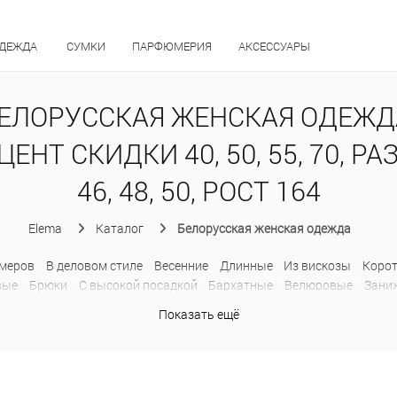
ОДЕЖДА
СУМКИ
ПАРФЮМЕРИЯ
АКСЕССУАРЫ
ЕЛОРУССКАЯ ЖЕНСКАЯ ОДЕЖД
ЕНТ СКИДКИ 40, 50, 55, 70, Р
46, 48, 50, РОСТ 164
Elema
Каталог
Белорусская женская одежда
меров
В деловом стиле
Весенние
Длинные
Из вискозы
Коро
вые
Брюки
C высокой посадкой
Бархатные
Велюровые
Зани
ьняные
На резинке
Обтягивающие
Офисные
Палаццо
Прямы
Показать ещё
ченные
Хлопковые
Шерстяные
Широкие
Джинсы
Дубленки
атныe
Без воротника
В клетку
Двубортные
Драповые
Из льн
Пиджаки без рукавов
Приталенные
Прямые
С поясом
Твидо
ты
Деловые
Классические
Летние
Модные
На пуговицах
О