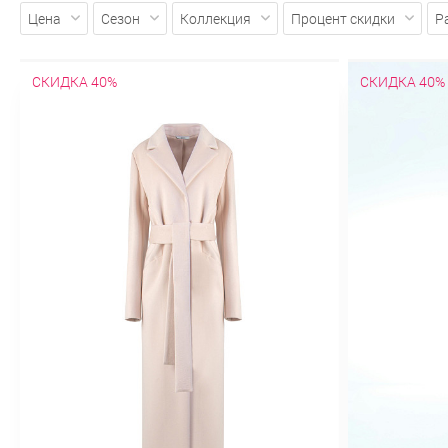
Шерстяные
Куртки
Ветровки
Цена
Сезон
Коллекция
Процент скидки
Р
Осенние
Парки
Приталенные
С
карманами
С поясом
Стеганн
Драповые
Зимние
Из альпака
СКИДКА 40%
СКИДКА 40%
Оверсайз
Осенние
Пальто-хал
Утепленные
Шерстяные
Платья
Весенние
Вечерние
Гипюровые
Кружевные
Летние
Модные
На
Платья миди
Платья-рубашки
Пла
кокеткой
С коротким рукавом
С от
Трикотажные
Туники
Хлопковы
Модные
Молодежные
На молни
силуэта
Атласные
Бархатные
Классические
Короткие
Летние
Расклешенные
С завышенной та
карандаш
Костюмный ассортиме
Новая коллекция "Весна-лето 2026"