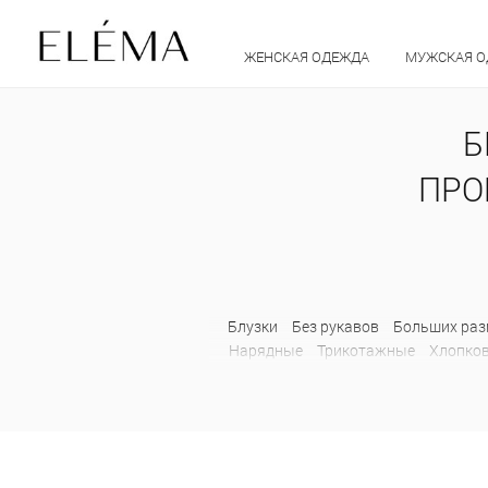
ЖЕНСКАЯ ОДЕЖДА
МУЖСКАЯ 
Б
ПРОЦ
Блузки
Без рукавов
Больших раз
Нарядные
Трикотажные
Хлопко
Клетчатые
Клеш
Летние
Л
Спортивные
Трикотажные
Укоро
Короткие
Осенние
Жакеты
Барх
На молнии
Осенние
Офисные
Укороченные
Шерстяные
Жиле