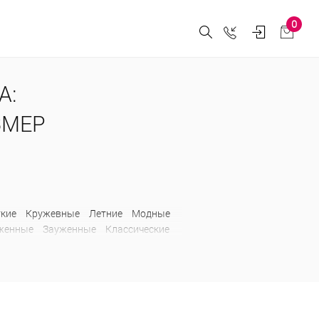
0
А:
АЗМЕР
ткие
Кружевные
Летние
Модные
женные
Зауженные
Классические
е
С карманами
С лампасами
Длинные
Зимние
Искусственные
а
Классические
Короткие
Модные
вые
Трикотажные
Удлиненные
сенние
Удлиненные
Утепленные