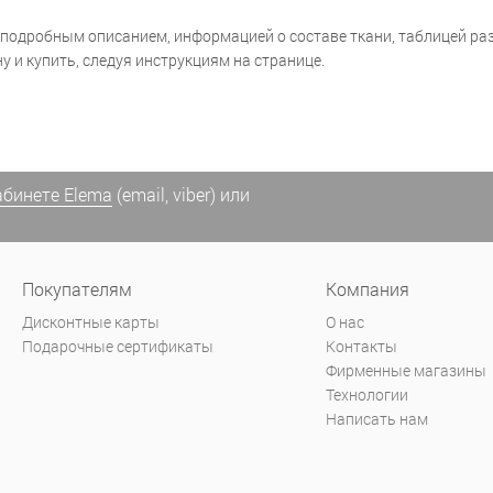
 подробным описанием, информацией о составе ткани, таблицей раз
у и купить, следуя инструкциям на странице.
абинете Elema
(email, viber) или
Покупателям
Компания
Дисконтные карты
О нас
Подарочные сертификаты
Контакты
Фирменные магазины
Технологии
Написать нам