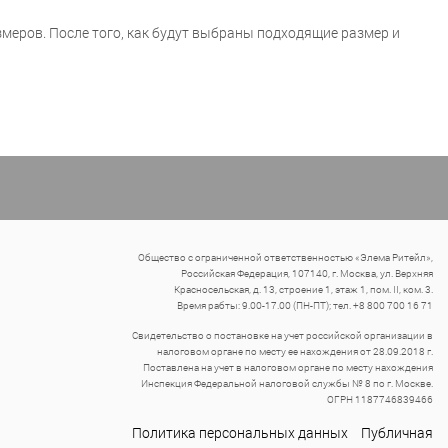
меров. После того, как будут выбраны подходящие размер и
Общество с ограниченной ответственностью «Элема Ритейл»,
Российская Федерация, 107140, г. Москва, ул. Верхняя
Красносельская, д. 13, строение 1, этаж 1, пом. II, ком. 3.
Время рабты: 9.00-17.00 (ПН-ПТ); тел. +8 800 700 16 71
Свидетельство о постановке на учет российской организации в
налоговом органе по месту ее нахождения от 28.09.2018 г.
Поставлена на учет в налоговом органе по месту нахождения
Инспекция Федеральной налоговой службы № 8 по г. Москве.
ОГРН 1187746839466
Политика персональных данных
Публичная