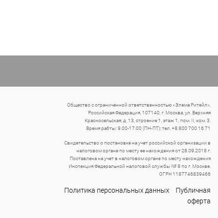
Общество с ограниченной ответственностью «Элема Ритейл»,
Российская Федерация, 107140, г. Москва, ул. Верхняя
Красносельская, д. 13, строение 1, этаж 1, пом. II, ком. 3.
Время рабты: 9.00-17.00 (ПН-ПТ); тел. +8 800 700 16 71
Свидетельство о постановке на учет российской организации в
налоговом органе по месту ее нахождения от 28.09.2018 г.
Поставлена на учет в налоговом органе по месту нахождения
Инспекция Федеральной налоговой службы № 8 по г. Москве.
ОГРН 1187746839466
Политика персональных данных
Публичная
оферта