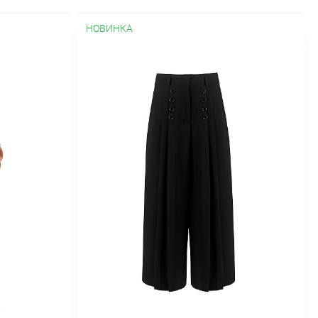
клетку
Весенние
Демисезонные
ежные
На молнии
Облегченные
НОВИНКА
С мехом
Стеганные
Стильные
ох
В клетку
В полоску
Велюровые
ассические
Коктейльные
Короткие
щее
Оверсайз
Осенние
Офисные
С декольте
С длинным рукавом
С
очным принтом
Спортивное
Теплые
о колена
Классические
Короткие
Стильные
Топы
Шорты
Юбки
А-
Длинные
Зимние
Из шифона
лиссированные
Прямые
Пышные
Трикотажные
Шерстяные
Юбки-
Новая коллекция "Весна-лето 2025"
жда для дома
Осень-зима 2025/26