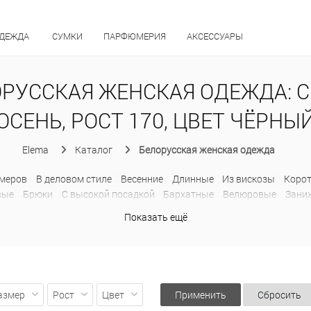
ОДЕЖДА
СУМКИ
ПАРФЮМЕРИЯ
АКСЕССУАРЫ
РУССКАЯ ЖЕНСКАЯ ОДЕЖДА: 
ОСЕНЬ, РОСТ 170, ЦВЕТ ЧЁРНЫ
Elema
Каталог
Белорусская женская одежда
меров
В деловом стиле
Весенние
Длинные
Из вискозы
Коро
вые
Брюки
C высокой посадкой
Бархатные
Велюровые
Зани
ьняные
На резинке
Обтягивающие
Офисные
Палаццо
Прямы
Показать ещё
ченные
Хлопковые
Шерстяные
Широкие
Джинсы
Дубленки
атныe
Без воротника
В клетку
Двубортные
Драповые
Из льн
Пиджаки без рукавов
Приталенные
Прямые
С поясом
Твидо
ты
Деловые
Классические
Летние
Модные
На пуговицах
О
Демисезонные
Зимние
Классические
Короткие
Легкие
Моло
азмер
Рост
Цвет
Применить
Сбросить
 высоким воротником
С вязанными рукавами
С капюшоном
С 