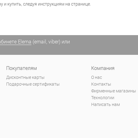
у и купить, следуя инструкциям на странице.
абинете Elema
(email, viber) или
Покупателям
Компания
Дисконтные карты
О нас
Подарочные сертификаты
Контакты
Фирменные магазины
Технологии
Написать нам