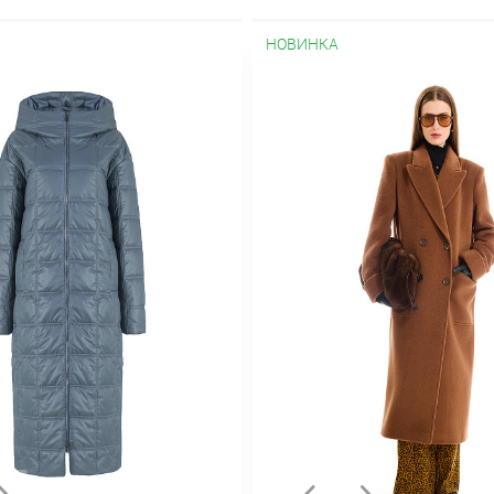
ые
Стильные
Удлиненные
Утепленные
Пальто
Must have
В 
Из плащевки
Кашемировые
Классическое
Короткие
Молод
НОВИНКА
ат
Приталенные
Прямое
Пуховики
С запахом
С капюшоном
А-силуэта
Атласные
Бархатные
Без рукавов
Блестящие
В гор
Деловые
Длинные
До колен
Зимние
Из вискозы
Из льна
Кл
 бретельках
На пуговицах
Нарядные
Ниже колена
Обтягиваю
тья-футляр
Повседневные
Приталенные
Прямые
С бахромой
крытыми плечами
С пайетками
С принтом
С разрезом
С цвет
е
Шерстяные
Шифоновые
Плащи
Демисезонные
Длинные
Д
и
Недорогие
Осенние
Приталенные
Прямые
С капюшоном
В горошек
В клетку
В полоску
В складку
Гипюровые
Гофре
Льняные
Миди
Модные
На пуговицах
Осенние
Офисные
П
лией
С кружевом
С принтом
С разрезом
Спортивные
Теплые
нт
Лето 2018
Ликвидация
Верхний ассортимент
Кардиганы
Новая коллекция "Осень-зима 2024/25"
Новогодние образы
Оде
Осень-зима 2026/27
яркие принты