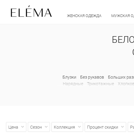
ЖЕНСКАЯ ОДЕЖДА
МУЖСКАЯ 
БЕЛО
Блузки
Без рукавов
Больших раз
Нарядные
Трикотажные
Хлопко
Клетчатые
Клеш
Летние
Л
Спортивные
Трикотажные
Укоро
Короткие
Осенние
Жакеты
Барх
На молнии
Осенние
Офисные
Укороченные
Шерстяные
Жиле
Шерстяные
Куртки
Ветровки
Цена
Сезон
Коллекция
Процент скидки
Р
Осенние
Парки
Приталенные
С