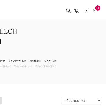
0
СЕЗОН
Й
ткие
Кружевные
Летние
Модные
женные
Зауженные
Классические
е
С карманами
С лампасами
Длинные
Зимние
Искусственные
а
Классические
Короткие
Модные
вые
Трикотажные
Удлиненные
сенние
Удлиненные
Утепленные
дежные
На изософте
Оверсайз
карманами
С мехом
С накладными