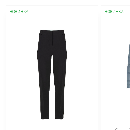
карманами
С поясом
Стеганн
Драповые
Зимние
Из альпака
НОВИНКА
НОВИНКА
Оверсайз
Осенние
Пальто-хал
Утепленные
Шерстяные
Платья
Весенние
Вечерние
Гипюровые
Кружевные
Летние
Модные
На
Платья миди
Платья-рубашки
Пла
кокеткой
С коротким рукавом
С от
Трикотажные
Туники
Хлопковы
Модные
Молодежные
На молни
силуэта
Атласные
Бархатные
Классические
Короткие
Летние
Расклешенные
С завышенной та
карандаш
Костюмный ассортиме
Новая коллекция "Весна-лето 2026"