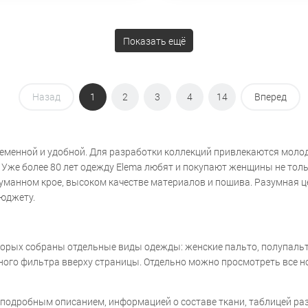
Показать ещё
Назад
1
2
3
4
14
Вперед
ременной и удобной. Для разработки коллекций привлекаются моло
же более 80 лет одежду Elema любят и покупают женщины не только
думанном крое, высоком качестве материалов и пошива. Разумная 
бюджету.
орых собраны отдельные виды одежды: женские пальто, полупальто,
обного фильтра вверху страницы. Отдельно можно просмотреть все 
 подробным описанием, информацией о составе ткани, таблицей раз