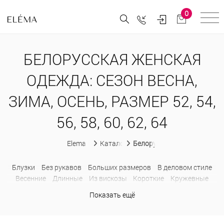
0
БЕЛОРУССКАЯ ЖЕНСКАЯ
ОДЕЖДА: СЕЗОН ВЕСНА,
ЗИМА, ОСЕНЬ, РАЗМЕР 52, 54,
56, 58, 60, 62, 64
Elema
Каталог
Белорусская женская одеж
Блузки
Без рукавов
Больших размеров
В деловом стиле
Весенние
Длинные
Из вискозы
Короткие
Кружевные
Летние
Модные
Нарядные
Трикотажные
Хлопковые
Показать ещё
Брюки
C высокой посадкой
Бархатные
Велюровые
Заниженные
Зауженные
Классические
Клетчатые
Клеш
Летние
Льняные
На резинке
Обтягивающие
Офисные