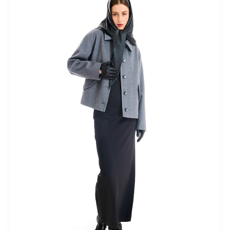
горошек
В клетку
В полоску
В складку
Гипюровые
Гофре
Длинные
Зимние
Из шифона
Классические
Короткие
Летние
Льняные
Миди
Модные
На
пуговицах
Осенние
Офисные
Плиссированные
Прямые
Пышные
Расклешенные
С завышенной талией
С
кружевом
С принтом
С разрезом
Спортивные
Теплые
Трикотажные
Шерстяные
Юбки-карандаш
Костюмный
ассортимент
Лето 2018
Ликвидация
Верхний
ассортимент
Кардиганы
Новая коллекция "Весна-лето
2025"
Новая коллекция "Весна-лето 2026"
Новая коллекция
"Осень-зима 2024/25"
Новогодние образы
Одежда для
дома
Осень-зима 2025/26
Осень-зима 2026/27
яркие
принты