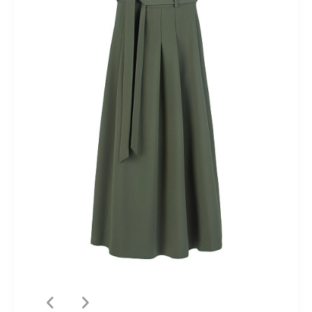
Короткие
Летние
Льняные
Миди
Модные
На
пуговицах
Осенние
Офисные
Плиссированные
Прямые
Пышные
Расклешенные
С завышенной талией
С
кружевом
С принтом
С разрезом
Спортивные
Теплые
Трикотажные
Шерстяные
Юбки-карандаш
Костюмный
ассортимент
Лето 2018
Ликвидация
Верхний
ассортимент
Кардиганы
Новая коллекция "Весна-лето
2025"
Новая коллекция "Весна-лето 2026"
Новая коллекция
"Осень-зима 2024/25"
Новогодние образы
Одежда для
дома
Осень-зима 2025/26
Осень-зима 2026/27
яркие
принты