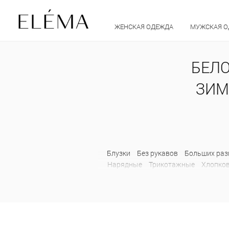
ЖЕНСКАЯ ОДЕЖДА
МУЖСКАЯ 
БЕЛО
ЗИМ
Блузки
Без рукавов
Больших раз
Нарядные
Трикотажные
Хлопко
Клетчатые
Клеш
Летние
Л
Спортивные
Трикотажные
Укоро
Короткие
Осенние
Жакеты
Барх
На молнии
Осенние
Офисные
Укороченные
Шерстяные
Жиле