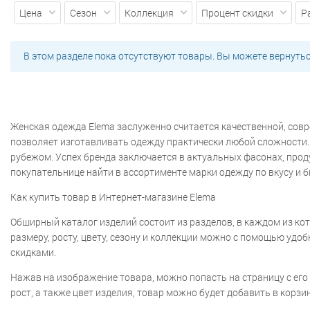
Шерстяные
Куртки
Ветровки
Цена
Сезон
Коллекция
Процент скидки
Р
Осенние
Парки
Приталенные
С
карманами
С поясом
Стеганн
Драповые
Зимние
Из альпака
В этом разделе пока отсутствуют товары. Вы можете вернуть
Оверсайз
Осенние
Пальто-хал
Утепленные
Шерстяные
Платья
Весенние
Вечерние
Гипюровые
Кружевные
Летние
Модные
На
Платья миди
Платья-рубашки
Пла
Женская одежда Elema заслуженно считается качественной, сов
кокеткой
С коротким рукавом
С от
позволяет изготавливать одежду практически любой сложности. У
Трикотажные
Туники
Хлопковы
рубежом. Успех бренда заключается в актуальных фасонах, про
Модные
Молодежные
На молни
покупательнице найти в ассортименте марки одежду по вкусу и 
силуэта
Атласные
Бархатные
Как купить товар в Интернет-магазине Elema
Классические
Короткие
Летние
Расклешенные
С завышенной та
Обширный каталог изделий состоит из разделов, в каждом из кот
карандаш
Костюмный ассортиме
размеру, росту, цвету, сезону и коллекции можно с помощью уд
Новая коллекция "Весна-лето 2026"
скидками.
Нажав на изображение товара, можно попасть на страницу с его
рост, а также цвет изделия, товар можно будет добавить в корзин