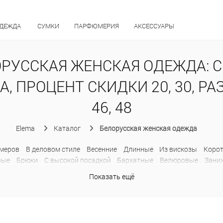
ОДЕЖДА
СУМКИ
ПАРФЮМЕРИЯ
АКСЕССУАРЫ
РУССКАЯ ЖЕНСКАЯ ОДЕЖДА: 
А, ПРОЦЕНТ СКИДКИ 20, 30, РА
46, 48
Elema
Каталог
Белорусская женская одежда
меров
В деловом стиле
Весенние
Длинные
Из вискозы
Коро
вые
Брюки
C высокой посадкой
Бархатные
Велюровые
Зани
ьняные
На резинке
Обтягивающие
Офисные
Палаццо
Прямы
Показать ещё
ченные
Хлопковые
Шерстяные
Широкие
Джинсы
Дубленки
атныe
Без воротника
В клетку
Двубортные
Драповые
Из льн
Пиджаки без рукавов
Приталенные
Прямые
С поясом
Твидо
ты
Деловые
Классические
Летние
Модные
На пуговицах
О