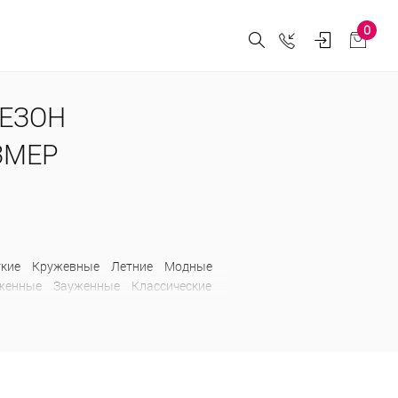
0
СЕЗОН
ЗМЕР
ткие
Кружевные
Летние
Модные
женные
Зауженные
Классические
е
С карманами
С лампасами
Длинные
Зимние
Искусственные
а
Классические
Короткие
Модные
вые
Трикотажные
Удлиненные
сенние
Удлиненные
Утепленные