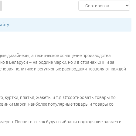
дежные
На изософте
Оверсайз
карманами
С мехом
С накладными
клетку
Весенние
Демисезонные
ежные
На молнии
Облегченные
айту.
С мехом
Стеганные
Стильные
ох
В клетку
В полоску
Велюровые
ассические
Коктейльные
Короткие
щее
Оверсайз
Осенние
Офисные
С декольте
С длинным рукавом
С
дые дизайнеры, а техническое оснащение производства
очным принтом
Спортивное
Теплые
 в Беларуси – на родине марки, но и в странах СНГ и за
о колена
Классические
Короткие
ценовая политике и регулярные распродажи позволяют каждой
Стильные
Топы
Шорты
Юбки
А-
Длинные
Зимние
Из шифона
лиссированные
Прямые
Пышные
Трикотажные
Шерстяные
Юбки-
 куртки, платья, жакеты и т.д. Отсортировать товары по
Новая коллекция "Весна-лето 2025"
новинки марки, наиболее популярные товары и товары со
жда для дома
Осень-зима 2025/26
меров. После того, как будут выбраны подходящие размер и