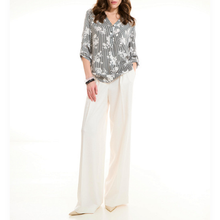
Короткие
Летние
Льняные
Миди
Модные
На
пуговицах
Осенние
Офисные
Плиссированные
Прямые
Пышные
Расклешенные
С завышенной талией
С
кружевом
С принтом
С разрезом
Спортивные
Теплые
Трикотажные
Шерстяные
Юбки-карандаш
Костюмный
ассортимент
Лето 2018
Ликвидация
Верхний
ассортимент
Кардиганы
Новая коллекция "Весна-лето
2025"
Новая коллекция "Весна-лето 2026"
Новая коллекция
"Осень-зима 2024/25"
Новогодние образы
Одежда для
дома
Осень-зима 2025/26
Осень-зима 2026/27
яркие
принты