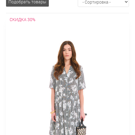
Подобрать товары
Шерстяные
Широкие
Джинсы
Дубленки
Длинные
Зимние
Искусственные
Короткие
Осенние
Жакеты
СКИДКА 30%
Бархатныe
Без воротника
В клетку
Двубортные
Драповые
Из льна
Классические
Короткие
Модные
На
молнии
Осенние
Офисные
Пиджаки без рукавов
Приталенные
Прямые
С поясом
Твидовые
Трикотажные
Удлиненные
Укороченные
Шерстяные
Жилеты
Деловые
Классические
Летние
Модные
На
пуговицах
Осенние
Удлиненные
Утепленные
Шерстяные
Куртки
Ветровки
Демисезонные
Зимние
Классические
Короткие
Легкие
Молодежные
На изософте
Оверсайз
Осенние
Парки
Приталенные
С высоким воротником
С
вязанными рукавами
С капюшоном
С карманами
С
мехом
С накладными карманами
С поясом
Стеганные
Стильные
Удлиненные
Утепленные
Пальто
Must have
В клетку
Весенние
Демисезонные
Драповые
Зимние
Из
альпака
Из плащевки
Кашемировые
Классическое
Короткие
Молодежные
На молнии
Облегченные
Оверсайз
Осенние
Пальто-халат
Приталенные
Прямое
Пуховики
С запахом
С капюшоном
С мехом
Стеганные