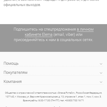
официальных выходов.
Подпишитесь на спецпредложения
в личном
кабинете Elema
(email, viber) или
присоединяйтесь к нам в социальных сетях.
Помощь
Покупателям
Компания
Общество с ограниченной ответственностью «Элема Ритейл», Российская Федерация,
107140, г. Москва, ул. Верхняя Красносельская, д. 13, строение 1, этаж 1, пом. II, ком. 3.
Время рабты: 9.00-17.00 (ПН-ПТ); тел. +8 800 700 16 71