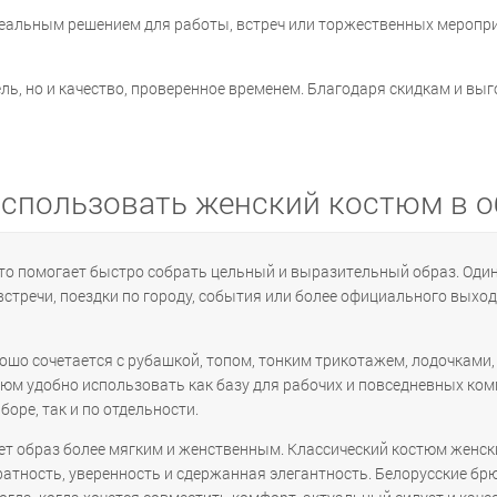
идеальным решением для работы, встреч или торжественных меропр
ль, но и качество, проверенное временем. Благодаря скидкам и вы
использовать женский костюм в о
что помогает быстро собрать цельный и выразительный образ. Один
встречи, поездки по городу, события или более официального выхода
шо сочетается с рубашкой, топом, тонким трикотажем, лодочками
юм удобно использовать как базу для рабочих и повседневных комп
оре, так и по отдельности.
ет образ более мягким и женственным. Классический костюм женс
уратность, уверенность и сдержанная элегантность. Белорусские б