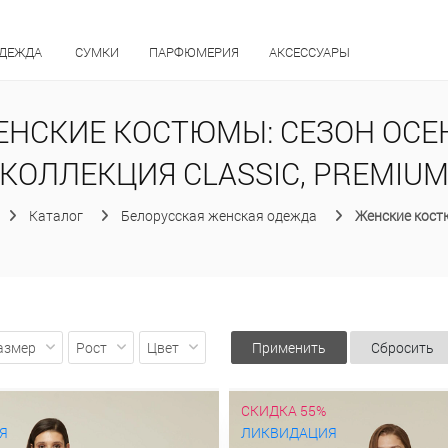
ОДЕЖДА
СУМКИ
ПАРФЮМЕРИЯ
АКСЕССУАРЫ
ЕНСКИЕ КОСТЮМЫ: СЕЗОН ОСЕН
КОЛЛЕКЦИЯ CLASSIC, PREMIU
Каталог
Белорусская женская одежда
Женские кос
азмер
Рост
Цвет
Применить
Сбросить
СКИДКА 55%
Я
ЛИКВИДАЦИЯ