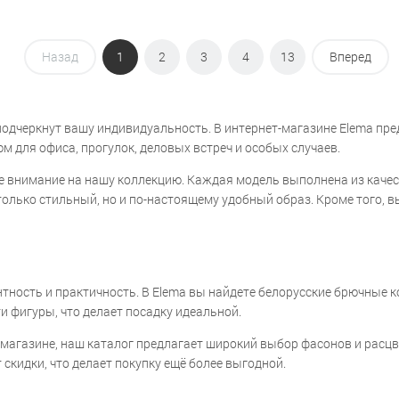
Назад
1
2
3
4
13
Вперед
подчеркнут вашу индивидуальность. В интернет-магазине Elema пре
 для офиса, прогулок, деловых встреч и особых случаев.
те внимание на нашу коллекцию. Каждая модель выполнена из качес
лько стильный, но и по-настоящему удобный образ. Кроме того, в
тность и практичность. В Elema вы найдете белорусские брючные к
и фигуры, что делает посадку идеальной.
т-магазине, наш каталог предлагает широкий выбор фасонов и рас
 скидки, что делает покупку ещё более выгодной.