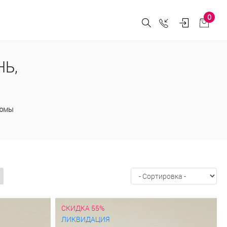
0
Ь,
M
тюмы
СКИДКА 55%
ЛИКВИДАЦИЯ