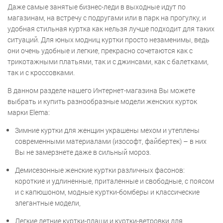
Даже самые занятые бизнес-леди в выходные идут по
магазинам, на встречу с подругами или в парк на прогулку, и
удобная стильная куртка как нельзя лучше подходит для таких
ситуаций. Для юных модниц куртки просто незаменимы, ведь
они очень удобные и легкие, прекрасно сочетаются как с
трикотажными платьями, так и с джинсами, как с балетками,
так и с кроссовками.
В данном разделе нашего Интернет-магазина Вы можете
выбрать и купить разнообразные модели женских курток
марки Elema:
Зимние куртки для женщин украшены мехом и утеплены
современными материалами (изософт, файбертек) – в них
Вы не замерзнете даже в сильный мороз.
Демисезонные женские куртки различных фасонов:
короткие и удлиненные, приталенные и свободные, с поясом
и с капюшоном, модные куртки-бомберы и классические
элегантные модели,
Легкие летние куртки-плащи и куртки-ветровки для