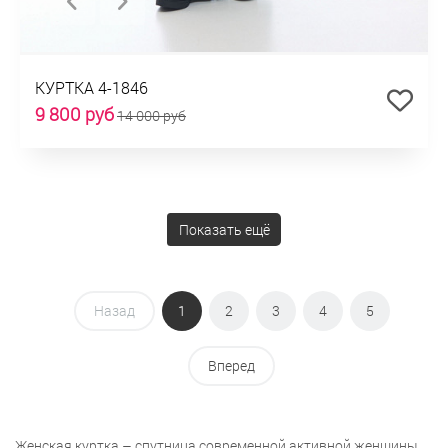
КУРТКА 4-1846
9 800 руб
14 000 руб
Показать ещё
Назад
1
2
3
4
5
Вперед
Женская куртка – спутница современной активной женщины.