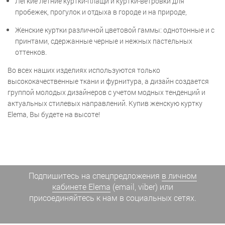
Легкие летние куртки-плащи и куртки-ветровки для
пробежек, прогулок и отдыха в городе и на природе,
Женские куртки различной цветовой гаммы: однотонные и с
принтами, сдержанные черные и нежных пастельных
оттенков.
Во всех наших изделиях используются только
высококачественные ткани и фурнитура, а дизайн создается
группой молодых дизайнеров с учетом модных тенденций и
актуальных стилевых направлений. Купив женскую куртку
Elema, Вы будете на высоте!
Подпишитесь на спецпредложения
в личном
кабинете Elema
(email, viber) или
присоединяйтесь к нам в социальных сетях.