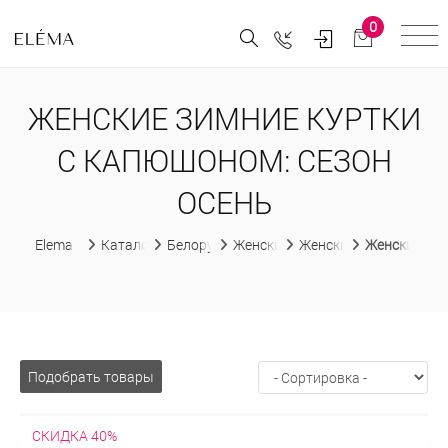
0
ЖЕНСКИЕ ЗИМНИЕ КУРТКИ
С КАПЮШОНОМ: СЕЗОН
ОСЕНЬ
Elema
Каталог
Белорусская женская одежда
Женские куртки
Женские зимние куртк
Женские зим
Подобрать товары
СКИДКА 40%