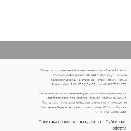
Общество с ограниченной ответственностью «Элема Ритейл»,
Российская Федерация, 107140, г. Москва, ул. Верхняя
Красносельская, д. 13, строение 1, этаж 1, пом. II, ком. 3.
Время рабты: 9.00-17.00 (ПН-ПТ); тел. +8 800 700 16 71
Свидетельство о постановке на учет российской организации в
налоговом органе по месту ее нахождения от 28.09.2018 г.
Поставлена на учет в налоговом органе по месту нахождения
Инспекция Федеральной налоговой службы № 8 по г. Москве.
ОГРН 1187746839466
Политика персональных данных
Публичная
оферта