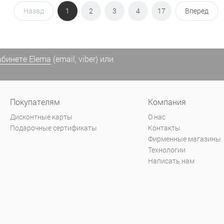
Назад
1
2
3
4
17
Вперед
абинете Elema
(email, viber) или
Покупателям
Компания
Дисконтные карты
О нас
Подарочные сертификаты
Контакты
Фирменные магазины
Технологии
Написать нам