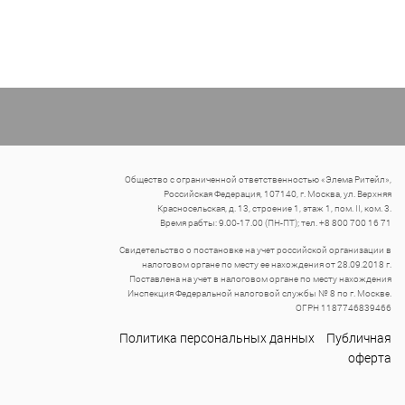
Общество с ограниченной ответственностью «Элема Ритейл»,
Российская Федерация, 107140, г. Москва, ул. Верхняя
Красносельская, д. 13, строение 1, этаж 1, пом. II, ком. 3.
Время рабты: 9.00-17.00 (ПН-ПТ); тел. +8 800 700 16 71
Свидетельство о постановке на учет российской организации в
налоговом органе по месту ее нахождения от 28.09.2018 г.
Поставлена на учет в налоговом органе по месту нахождения
Инспекция Федеральной налоговой службы № 8 по г. Москве.
ОГРН 1187746839466
Политика персональных данных
Публичная
оферта