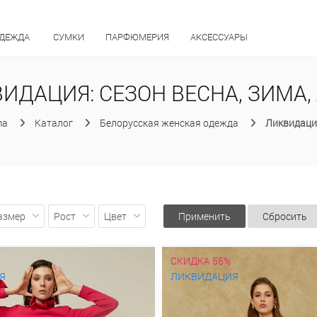
ОДЕЖДА
СУМКИ
ПАРФЮМЕРИЯ
АКСЕССУАРЫ
ИДАЦИЯ: СЕЗОН ВЕСНА, ЗИМА,
ma
Каталог
Белорусская женская одежда
Ликвидаци
азмер
Рост
Цвет
Применить
Сбросить
СКИДКА 55%
Я
ЛИКВИДАЦИЯ