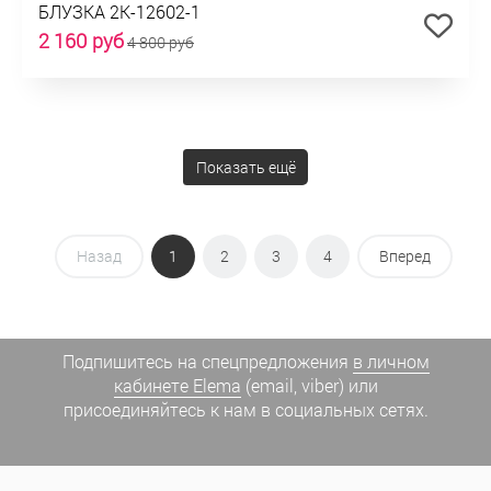
БЛУЗКА 2К-12602-1
2 160 руб
4 800 руб
Показать ещё
Назад
1
2
3
4
Вперед
Подпишитесь на спецпредложения
в личном
кабинете Elema
(email, viber) или
присоединяйтесь к нам в социальных сетях.