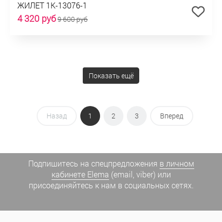
ЖИЛЕТ 1К-13076-1
4 320 руб
9 600 руб
Показать ещё
Назад
1
2
3
Вперед
Подпишитесь на спецпредложения
в личном
кабинете Elema
(email, viber) или
присоединяйтесь к нам в социальных сетях.