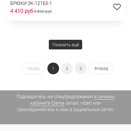
БРЮКИ 3К-12163-1
4 410 руб
9 800 руб
Показать ещё
Назад
1
2
3
Вперед
Подпишитесь на спецпредложения
в личном
кабинете Elema
(email, viber) или
присоединяйтесь к нам в социальных сетях.