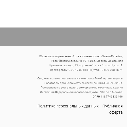
Общество с ограниченной ответственностью «Элема Ритейл»,
Российская Федерация, 107140, г. Москва, ул. Верхняя
Красносельская, д. 13, строение 1, этаж 1, пом. II, ком. 3.
Время рабты: 9.00-17.00 (ПН-ПТ); тел. +8 800 700 16 71
Свидетельство о постановке на учет российской организации в
налоговом органе по месту ее нахождения от 28.09.2018 г.
Поставлена на учет в налоговом органе по месту нахождения
Инспекция Федеральной налоговой службы № 8 по г. Москве.
ОГРН 1187746839466
Политика персональных данных
Публичная
оферта