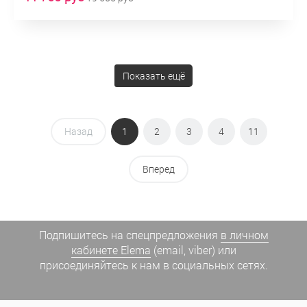
Показать ещё
Назад
1
2
3
4
11
Вперед
Подпишитесь на спецпредложения
в личном
кабинете Elema
(email, viber) или
присоединяйтесь к нам в социальных сетях.