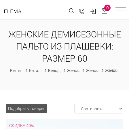
0
ЖЕНСКИЕ ДЕМИСЕЗОННЫЕ
ПАЛЬТО ИЗ ПЛАЩЕВКИ:
РАЗМЕР 60
Elema
Каталог
Белорусская женская одежда
Женские пальто
Женские демисезонны
Женские дем
Подобрать товары
СКИДКА 40%