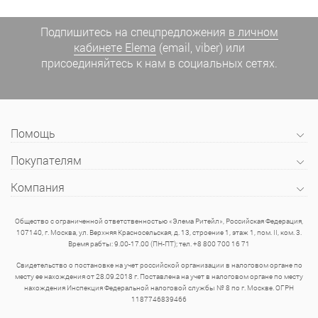
Подпишитесь на спецпредложения
в личном
кабинете Elema
(email, viber) или
присоединяйтесь к нам в социальных сетях.
Помощь
Покупателям
Компания
Общество с ограниченной ответственностью «Элема Ритейл», Российская Федерация,
107140, г. Москва, ул. Верхняя Красносельская, д. 13, строение 1, этаж 1, пом. II, ком. 3.
Время рабты: 9.00-17.00 (ПН-ПТ); тел. +8 800 700 16 71
Свидетельство о постановке на учет российской организации в налоговом органе по
месту ее нахождения от 28.09.2018 г. Поставлена на учет в налоговом органе по месту
нахождения Инспекция Федеральной налоговой службы № 8 по г. Москве. ОГРН
1187746839466