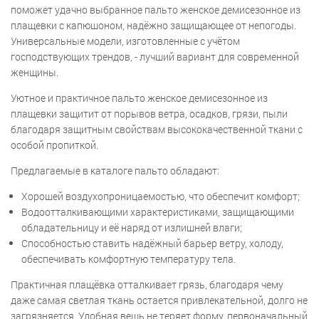
поможет удачно выбранное пальто женское демисезонное из
плащевки с капюшоном, надёжно защищающее от непогоды.
Универсальные модели, изготовленные с учётом
господствующих трендов, - лучший вариант для современной
женщины.
Уютное и практичное пальто женское демисезонное из
плащевки защитит от порывов ветра, осадков, грязи, пыли
благодаря защитным свойствам высококачественной ткани с
особой пропиткой.
Предлагаемые в каталоге пальто обладают:
Хорошей воздухопроницаемостью, что обеспечит комфорт;
Водоотталкивающими характеристиками, защищающими
обладательницу и её наряд от излишней влаги;
Способностью ставить надёжный барьер ветру, холоду,
обеспечивать комфортную температуру тела.
Практичная плащёвка отталкивает грязь, благодаря чему
даже самая светлая ткань остается привлекательной, долго не
загрязняется. Удобная вещь не теряет форму, первоначальный