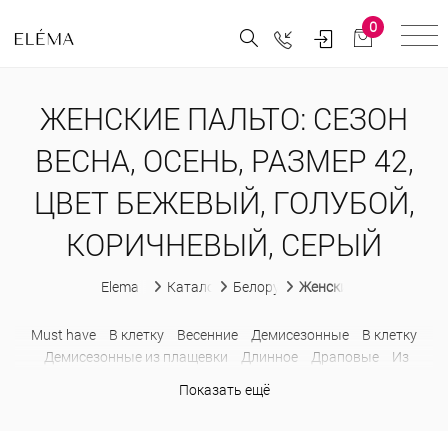
0
ЖЕНСКИЕ ПАЛЬТО: СЕЗОН
ВЕСНА, ОСЕНЬ, РАЗМЕР 42,
ЦВЕТ БЕЖЕВЫЙ, ГОЛУБОЙ,
КОРИЧНЕВЫЙ, СЕРЫЙ
Elema
Каталог
Белорусская женская одежда
Женские пальто
Must have
В клетку
Весенние
Демисезонные
В клетку
Демисезонные из плащевки
Длинное
Драповые
Из
альпака
Из кашемира
Классические
Короткое
Показать ещё
Молодежные
Оверсайз
Приталенные
Прямые
С
капюшоном
С поясом
Стеганные демисезонные
Утепленные
Шерстяные
Драповые
Зимние
Длинные