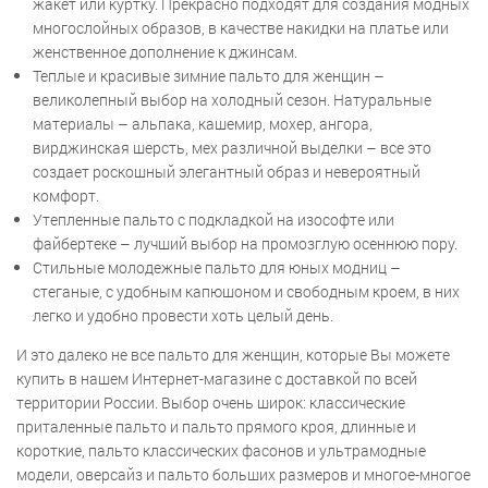
жакет или куртку. Прекрасно подходят для создания модных
многослойных образов, в качестве накидки на платье или
женственное дополнение к джинсам.
Теплые и красивые зимние пальто для женщин –
великолепный выбор на холодный сезон. Натуральные
материалы – альпака, кашемир, мохер, ангора,
вирджинская шерсть, мех различной выделки – все это
создает роскошный элегантный образ и невероятный
комфорт.
Утепленные пальто с подкладкой на изософте или
файбертеке – лучший выбор на промозглую осеннюю пору.
Стильные молодежные пальто для юных модниц –
стеганые, с удобным капюшоном и свободным кроем, в них
легко и удобно провести хоть целый день.
И это далеко не все пальто для женщин, которые Вы можете
купить в нашем Интернет-магазине с доставкой по всей
территории России. Выбор очень широк: классические
приталенные пальто и пальто прямого кроя, длинные и
короткие, пальто классических фасонов и ультрамодные
модели, оверсайз и пальто больших размеров и многое-многое