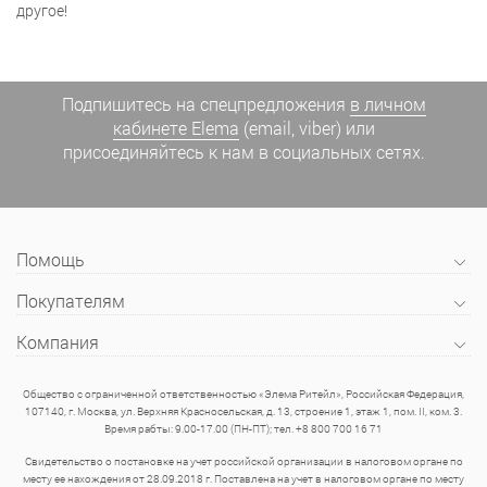
другое!
Подпишитесь на спецпредложения
в личном
кабинете Elema
(email, viber) или
присоединяйтесь к нам в социальных сетях.
Помощь
Покупателям
Компания
Общество с ограниченной ответственностью «Элема Ритейл», Российская Федерация,
107140, г. Москва, ул. Верхняя Красносельская, д. 13, строение 1, этаж 1, пом. II, ком. 3.
Время рабты: 9.00-17.00 (ПН-ПТ); тел. +8 800 700 16 71
Свидетельство о постановке на учет российской организации в налоговом органе по
месту ее нахождения от 28.09.2018 г. Поставлена на учет в налоговом органе по месту