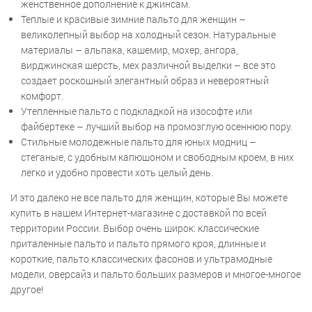
женственное дополнение к джинсам.
Теплые и красивые зимние пальто для женщин –
великолепный выбор на холодный сезон. Натуральные
материалы – альпака, кашемир, мохер, ангора,
вирджинская шерсть, мех различной выделки – все это
создает роскошный элегантный образ и невероятный
комфорт.
Утепленные пальто с подкладкой на изософте или
файбертеке – лучший выбор на промозглую осеннюю пору.
Стильные молодежные пальто для юных модниц –
стеганые, с удобным капюшоном и свободным кроем, в них
легко и удобно провести хоть целый день.
И это далеко не все пальто для женщин, которые Вы можете
купить в нашем Интернет-магазине с доставкой по всей
территории России. Выбор очень широк: классические
приталенные пальто и пальто прямого кроя, длинные и
короткие, пальто классических фасонов и ультрамодные
модели, оверсайз и пальто больших размеров и многое-многое
другое!