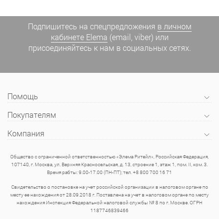
Подпишитесь на спецпредложения
в личном
кабинете Elema
(email, viber) или
присоединяйтесь к нам в социальных сетях.
Помощь
Покупателям
Компания
Общество с ограниченной ответственностью «Элема Ритейл», Российская Федерация,
107140, г. Москва, ул. Верхняя Красносельская, д. 13, строение 1, этаж 1, пом. II, ком. 3.
Время рабты: 9.00-17.00 (ПН-ПТ); тел. +8 800 700 16 71
Свидетельство о постановке на учет российской организации в налоговом органе по
месту ее нахождения от 28.09.2018 г. Поставлена на учет в налоговом органе по месту
нахождения Инспекция Федеральной налоговой службы № 8 по г. Москве. ОГРН
1187746839466