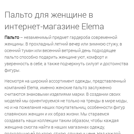
Пальто для женщине в
интернет-магазине Elema
Пальто
– незаменимый предмет гардероба современной
женщины. В прохладный летний вечер или зимнюю стужу, в
осенний туман или весенний ветреный день подходящее
пальто способно подарить женщине уют, комфорт и
уверенность в себе, а также подчеркнуть силуэт и достоинства
фигуры.
Несмотря на широкий ассортимент одежды, представленный
компанией Elema, именно женские пальто заслуженно
считаются знаковыми изделиями марки. В создании своих
моделей мы ориентируемся не только на тренды в мире моды,
но и на пожелания наших покупательниц, особенности фигур
славянских женщин и их образ жизни. Мы стараемся
создавать наши коллекции таким образом, чтобы каждая
женщина смогла найти в наших магазинах одежду,
подходящую ей по крою, стилю, случаю и цене. Над каждой