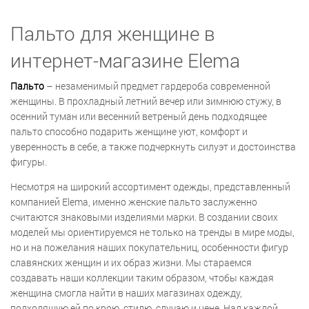
Пальто для женщине в
интернет-магазине Elema
Пальто
– незаменимый предмет гардероба современной
женщины. В прохладный летний вечер или зимнюю стужу, в
осенний туман или весенний ветреный день подходящее
пальто способно подарить женщине уют, комфорт и
уверенность в себе, а также подчеркнуть силуэт и достоинства
фигуры.
Несмотря на широкий ассортимент одежды, представленный
компанией Elema, именно женские пальто заслуженно
считаются знаковыми изделиями марки. В создании своих
моделей мы ориентируемся не только на тренды в мире моды,
но и на пожелания наших покупательниц, особенности фигур
славянских женщин и их образ жизни. Мы стараемся
создавать наши коллекции таким образом, чтобы каждая
женщина смогла найти в наших магазинах одежду,
подходящую ей по крою, стилю, случаю и цене. Над каждой