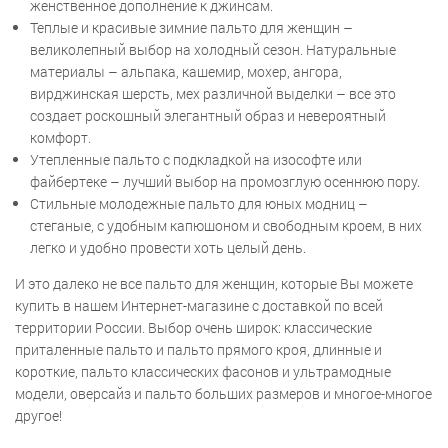
женственное дополнение к джинсам.
Теплые и красивые зимние пальто для женщин –
великолепный выбор на холодный сезон. Натуральные
материалы – альпака, кашемир, мохер, ангора,
вирджинская шерсть, мех различной выделки – все это
создает роскошный элегантный образ и невероятный
комфорт.
Утепленные пальто с подкладкой на изософте или
файбертеке – лучший выбор на промозглую осеннюю пору.
Стильные молодежные пальто для юных модниц –
стеганые, с удобным капюшоном и свободным кроем, в них
легко и удобно провести хоть целый день.
И это далеко не все пальто для женщин, которые Вы можете
купить в нашем Интернет-магазине с доставкой по всей
территории России. Выбор очень широк: классические
приталенные пальто и пальто прямого кроя, длинные и
короткие, пальто классических фасонов и ультрамодные
модели, оверсайз и пальто больших размеров и многое-многое
другое!