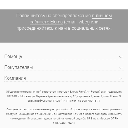
Подпишитесь на спецпредложения
в личном
кабинете Elema
(email, viber) или
присоединяйтесь к нам в социальных сетях.
Помощь
Покупателям
Компания
Общество с ограниченной ответственностью «Элема Ритейл», Российская Федерация,
107140, г. Москва, ул. Верхняя Красносельская, д. 13, строение 1, этаж 1, пом. II, ком. 3.
Время рабты: 9.00-17.00 (ПН-ПТ); тел. +8 800 700 16 71
Свидетельство о постановке на учет российской организации в налоговом органе по
месту ее нахождения от 28.09.2018 г. Поставлена на учет в налоговом органе по месту
нахождения Инспекция Федеральной налоговой службы № 8 по г. Москве. ОГРН
1187746839466