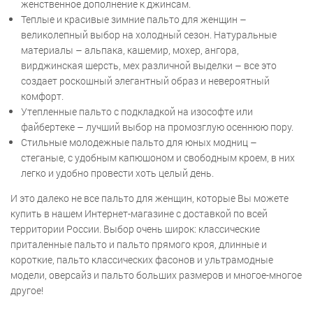
женственное дополнение к джинсам.
Теплые и красивые зимние пальто для женщин –
великолепный выбор на холодный сезон. Натуральные
материалы – альпака, кашемир, мохер, ангора,
вирджинская шерсть, мех различной выделки – все это
создает роскошный элегантный образ и невероятный
комфорт.
Утепленные пальто с подкладкой на изософте или
файбертеке – лучший выбор на промозглую осеннюю пору.
Стильные молодежные пальто для юных модниц –
стеганые, с удобным капюшоном и свободным кроем, в них
легко и удобно провести хоть целый день.
И это далеко не все пальто для женщин, которые Вы можете
купить в нашем Интернет-магазине с доставкой по всей
территории России. Выбор очень широк: классические
приталенные пальто и пальто прямого кроя, длинные и
короткие, пальто классических фасонов и ультрамодные
модели, оверсайз и пальто больших размеров и многое-многое
другое!