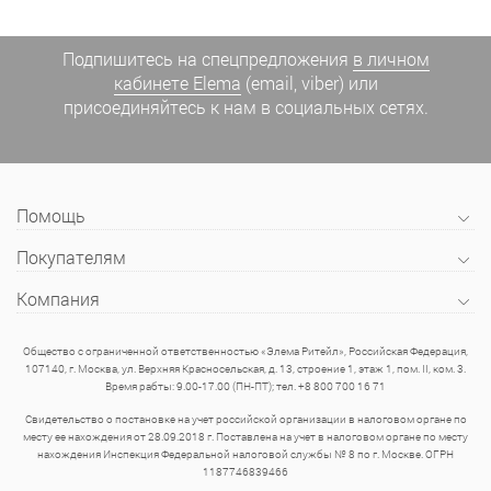
Подпишитесь на спецпредложения
в личном
кабинете Elema
(email, viber) или
присоединяйтесь к нам в социальных сетях.
Помощь
Покупателям
Компания
Общество с ограниченной ответственностью «Элема Ритейл», Российская Федерация,
107140, г. Москва, ул. Верхняя Красносельская, д. 13, строение 1, этаж 1, пом. II, ком. 3.
Время рабты: 9.00-17.00 (ПН-ПТ); тел. +8 800 700 16 71
Свидетельство о постановке на учет российской организации в налоговом органе по
месту ее нахождения от 28.09.2018 г. Поставлена на учет в налоговом органе по месту
нахождения Инспекция Федеральной налоговой службы № 8 по г. Москве. ОГРН
1187746839466