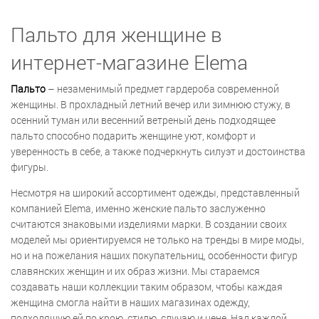
Пальто для женщине в
интернет-магазине Elema
Пальто
– незаменимый предмет гардероба современной
женщины. В прохладный летний вечер или зимнюю стужу, в
осенний туман или весенний ветреный день подходящее
пальто способно подарить женщине уют, комфорт и
уверенность в себе, а также подчеркнуть силуэт и достоинства
фигуры.
Несмотря на широкий ассортимент одежды, представленный
компанией Elema, именно женские пальто заслуженно
считаются знаковыми изделиями марки. В создании своих
моделей мы ориентируемся не только на тренды в мире моды,
но и на пожелания наших покупательниц, особенности фигур
славянских женщин и их образ жизни. Мы стараемся
создавать наши коллекции таким образом, чтобы каждая
женщина смогла найти в наших магазинах одежду,
подходящую ей по крою, стилю, случаю и цене. Над каждой