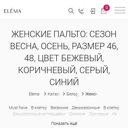
0
ЖЕНСКИЕ ПАЛЬТО: СЕЗОН
ВЕСНА, ОСЕНЬ, РАЗМЕР 46,
48, ЦВЕТ БЕЖЕВЫЙ,
КОРИЧНЕВЫЙ, СЕРЫЙ,
СИНИЙ
Elema
Каталог
Белорусская женская одежда
Женские пальто
Must have
В клетку
Весенние
Демисезонные
В клетку
Демисезонные из плащевки
Длинное
Драповые
Из
альпака
Из кашемира
Классические
Короткое
Показать ещё
Молодежные
Оверсайз
Приталенные
Прямые
С