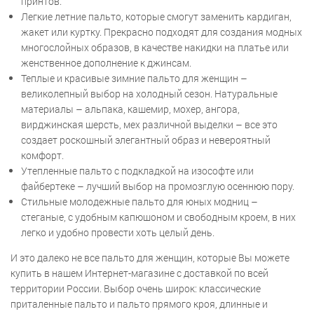
принтов.
Легкие летние пальто, которые смогут заменить кардиган,
жакет или куртку. Прекрасно подходят для создания модных
многослойных образов, в качестве накидки на платье или
женственное дополнение к джинсам.
Теплые и красивые зимние пальто для женщин –
великолепный выбор на холодный сезон. Натуральные
материалы – альпака, кашемир, мохер, ангора,
вирджинская шерсть, мех различной выделки – все это
создает роскошный элегантный образ и невероятный
комфорт.
Утепленные пальто с подкладкой на изософте или
файбертеке – лучший выбор на промозглую осеннюю пору.
Стильные молодежные пальто для юных модниц –
стеганые, с удобным капюшоном и свободным кроем, в них
легко и удобно провести хоть целый день.
И это далеко не все пальто для женщин, которые Вы можете
купить в нашем Интернет-магазине с доставкой по всей
территории России. Выбор очень широк: классические
приталенные пальто и пальто прямого кроя, длинные и