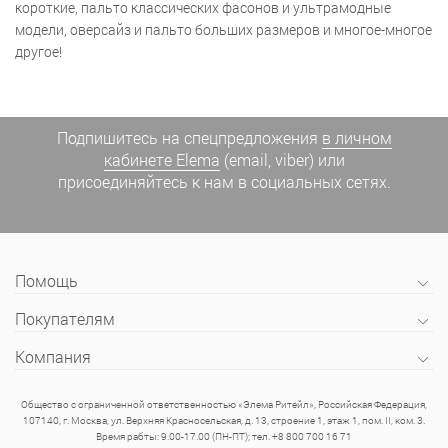
короткие, пальто классических фасонов и ультрамодные
модели, оверсайз и пальто больших размеров и многое-многое
другое!
Подпишитесь на спецпредложения
в личном
кабинете Elema
(email, viber) или
присоединяйтесь к нам в социальных сетях.
Помощь
Покупателям
Компания
Общество с ограниченной ответственностью «Элема Ритейл», Российская Федерация,
107140, г. Москва, ул. Верхняя Красносельская, д. 13, строение 1, этаж 1, пом. II, ком. 3.
Время рабты: 9.00-17.00 (ПН-ПТ); тел. +8 800 700 16 71