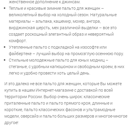
женственное дополнение к джинсам.
Теплые и красивые зимние пальто для женщин –
великолепный выбор на холодный сезон. Натуральные
материалы – альпака, кашемир, мохер, ангора,
вирджинская шерсть, мех различной выделки – все это
создает роскошный элегантный образ и невероятный
комфорт.
Утепленные пальто с подкладкой на изософте или
файбертеке – лучший выбор на промозглую осеннюю пору.
Стильные молодежные пальто для юных модниц –
стеганые, с удобным капюшоном и свободным кроем, в них
легко и удобно провести хоть целый день.
И это далеко не все пальто для женщин, которые Вы можете
купить в нашем Интернет-магазине с доставкой по всей
территории России. Выбор очень широк: классические
приталенные пальто и пальто прямого кроя, длинные и
короткие, пальто классических фасонов и ультрамодные
модели, оверсайз и пальто больших размеров и многое-многое
другое!