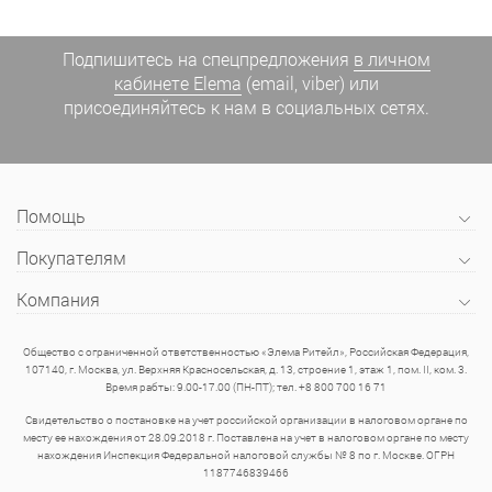
Подпишитесь на спецпредложения
в личном
кабинете Elema
(email, viber) или
присоединяйтесь к нам в социальных сетях.
Помощь
Покупателям
Компания
Общество с ограниченной ответственностью «Элема Ритейл», Российская Федерация,
107140, г. Москва, ул. Верхняя Красносельская, д. 13, строение 1, этаж 1, пом. II, ком. 3.
Время рабты: 9.00-17.00 (ПН-ПТ); тел. +8 800 700 16 71
Свидетельство о постановке на учет российской организации в налоговом органе по
месту ее нахождения от 28.09.2018 г. Поставлена на учет в налоговом органе по месту
нахождения Инспекция Федеральной налоговой службы № 8 по г. Москве. ОГРН
1187746839466