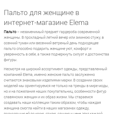
Пальто для женщине в
интернет-магазине Elema
Пальто
– незаменимый предмет гардероба современной
женщины. В прохладный летний вечер или зимнюю стужу, в
осенний туман или весенний ветреный день подходящее
пальто способно подарить женщине уют, комфорт и
уверенность в себе, а также подчеркнуть силуэт и достоинства
фигуры.
Несмотря на широкий ассортимент одежды, представленный
компанией Elema, именно женские пальто заслуженно
считаются знаковыми изделиями марки. В создании своих
моделей мы ориентируемся не только на тренды в мире моды,
но и на пожелания наших покупательниц, особенности фигур
славянских женщин и их образ жизни. Мы стараемся
создавать наши коллекции таким образом, чтобы каждая
женщина смогла найти в наших магазинах одежду,
подходящую ей по крою, стилю, случаю и цене. Над каждой