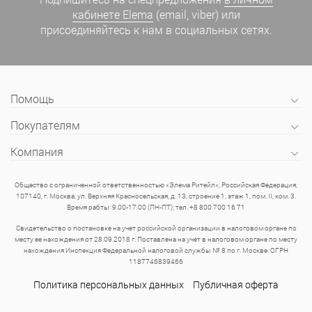
кабинете Elema
(email, viber) или
присоединяйтесь к нам в социальных сетях.
Помощь
Покупателям
Компания
Общество с ограниченной ответственностью «Элема Ритейл», Российская Федерация,
107140, г. Москва, ул. Верхняя Красносельская, д. 13, строение 1, этаж 1, пом. II, ком. 3.
Время рабты: 9.00-17.00 (ПН-ПТ); тел. +8 800 700 16 71
Свидетельство о постановке на учет российской организации в налоговом органе по
месту ее нахождения от 28.09.2018 г. Поставлена на учет в налоговом органе по месту
нахождения Инспекция Федеральной налоговой службы № 8 по г. Москве. ОГРН
1187746839466
Политика персональных данных
Публичная оферта