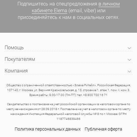
Подпишитесь на спецпредложения
в личном
кабинете Elema
(email, viber) или
присоединяйтесь к нам в социальных сетях.
Помощь
Покупателям
Компания
Общество с ограниченной ответственностью «Элема Ритейл», Российская Федерация,
107140, г. Москва, ул. Верхняя Красносельская, д. 13, строение 1, этаж 1, пом. II, ком. 3.
Время рабты: 9.00-17.00 (ПН-ПТ); тел. +8 800 700 16 71
Свидетельство о постановке на учет российской организации в налоговом органе по
месту ее нахождения от 28.09.2018 г. Поставлена на учет в налоговом органе по месту
нахождения Инспекция Федеральной налоговой службы № 8 по г. Москве. ОГРН
1187746839466
Политика персональных данных
Публичная оферта