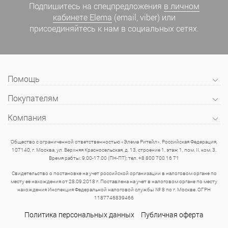
Подпишитесь на спецпредложения
в личном
кабинете Elema
(email, viber) или
присоединяйтесь к нам в социальных сетях.
Помощь
Покупателям
Компания
Общество с ограниченной ответственностью «Элема Ритейл», Российская Федерация,
107140, г. Москва, ул. Верхняя Красносельская, д. 13, строение 1, этаж 1, пом. II, ком. 3.
Время рабты: 9.00-17.00 (ПН-ПТ); тел. +8 800 700 16 71
Свидетельство о постановке на учет российской организации в налоговом органе по
месту ее нахождения от 28.09.2018 г. Поставлена на учет в налоговом органе по месту
нахождения Инспекция Федеральной налоговой службы № 8 по г. Москве. ОГРН
1187746839466
Политика персональных данных
Публичная оферта