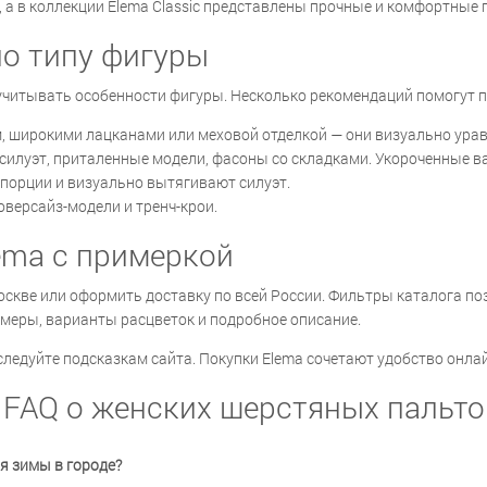
а в коллекции Elema Classic представлены прочные и комфортные 
по типу фигуры
учитывать особенности фигуры. Несколько рекомендаций помогут 
 широкими лацканами или меховой отделкой — они визуально уравн
силуэт, приталенные модели, фасоны со складками. Укороченные в
порции и визуально вытягивают силуэт.
версайз-модели и тренч-крои.
ema с примеркой
скве или оформить доставку по всей России. Фильтры каталога поз
змеры, варианты расцветок и подробное описание.
 следуйте подсказкам сайта. Покупки Elema сочетают удобство он
FAQ о женских шерстяных пальто
я зимы в городе?