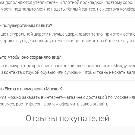
ma дополняются утеплителем и плотной подкладкой, поэтому хорош
имости под пальто можно надеть тёплый свитер, не жертвуя комфо
и полушерстяным пальто?
ше натуральной шерсти и лучше удерживают тепло, при этом оста
 проще в уходе и подойдут тем, кто ищет вариант на более тёплую 
то, чтобы оно сохраняло вид?
а и аккуратное хранение на широкой плечевой вешалке. Между сез
 и контакта с грубой обувью или сумками, чтобы ткань не скатывал
о Elema с примеркой в Москве?
ema можно заказать в интернет-магазине с доставкой по Москве и
размер, рост и фасон, а затем оформить заказ онлайн.
Отзывы покупателей