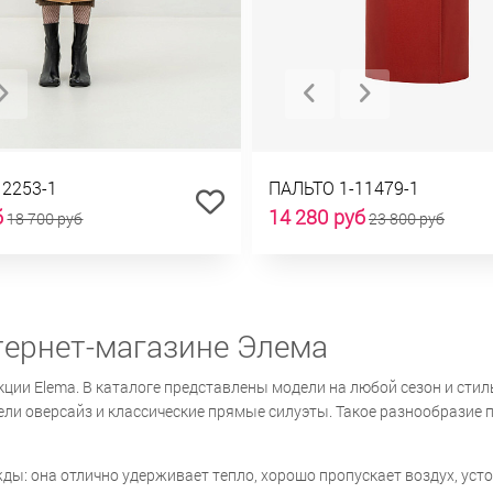
12253-1
ПАЛЬТО 1-11479-1
б
14 280 руб
18 700 руб
23 800 руб
тернет-магазине Элема
ции Elema. В каталоге представлены модели на любой сезон и сти
ели оверсайз и классические прямые силуэты. Такое разнообразие 
ы: она отлично удерживает тепло, хорошо пропускает воздух, усто