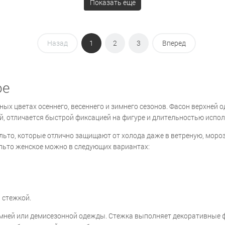
Показать ещё
Назад
1
2
3
Вперед
ое
ьных цветах осеннего, весеннего и зимнего сезонов. Фасон верхн
й, отличается быстрой фиксацией на фигуре и длительностью испо
льто, которые отлично защищают от холода даже в ветреную, мор
альто женское можно в следующих вариантах:
 стежкой.
мней или демисезонной одежды. Стежка выполняет декоративные фу