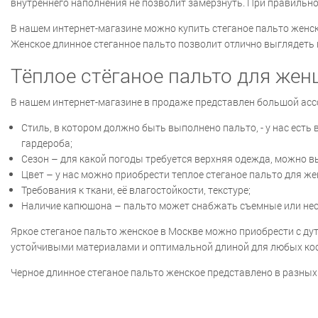
внутреннего наполнения не позволит замерзнуть. При правильно
В нашем интернет-магазине можно купить стеганое пальто женск
Женское длинное стеганное пальто позволит отлично выглядеть в
Тёплое стёганое пальто для же
В нашем интернет-магазине в продаже представлен большой ассо
Стиль, в котором должно быть выполнено пальто, - у нас есть
гардероба;
Сезон – для какой погоды требуется верхняя одежда, можно вы
Цвет – у нас можно приобрести теплое стеганое пальто для ж
Требования к ткани, её влагостойкости, текстуре;
Наличие капюшона – пальто может снабжать съемные или нес
Яркое стеганое пальто женское в Москве можно приобрести с 
устойчивыми материалами и оптимальной длиной для любых ко
Черное длинное стеганое пальто женское представлено в разных