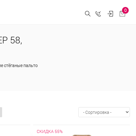
0
Р 58,
е стёганые пальто
СКИДКА 55%