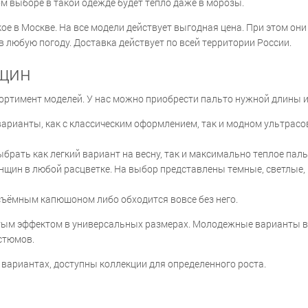
м выборе в такой одежде будет тепло даже в морозы.
ое в Москве. На все модели действует выгодная цена. При этом о
 любую погоду. Доставка действует по всей территории России.
нщин
ртимент моделей. У нас можно приобрести пальто нужной длины и 
 варианты, как с классическим оформлением, так и модном ультрас
брать как легкий вариант на весну, так и максимально теплое паль
енщин в любой расцветке. На выбор представлены темные, светлые,
ъёмным капюшоном либо обходится вовсе без него.
дутым эффектом в универсальных размерах. Молодежные варианты 
стюмов.
 вариантах, доступны коллекции для определенного роста.