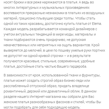
носят брюки и все реже наряжаются в платья. А ведь во
многих литературных и музыкальных произведениях
воспеваются прекрасные незнакомки в платьях из воздушных
материй, грациозно плывущие среди толпы. Чтобы стать
одной из таких красавиц, достаточно купить платье от Elema.
Каждая модель разрабатывается командой дизайнеров с
учетом актуальных тенденций в мире моды, материалы и
ткани подбираются очень придирчиво, не допуская
некачественных или неприятных на ощупь вариантов. Крой
выверяется до мелочей, в цехе по пошиву умелые руки портних
не допустят ни одной кривой строчки – и в результате
получаются красивые, стильные, современные, удобные
платья, достойные стать частью Вашего гардероба.
В зависимости от кроя, использованной ткани и фурнитуры,
платье может создать строгий образ бизнес-леди или
расслабленный отпускной образ, придать владелице
романтичный, дерзкий или драматичный облик. В данном
разделе нашего Интернет-магазина мы собрали для Вас
женские платья разнообразных фасонов и стилей, чтобы Вы
могли подобрать для себя подходящую модель: