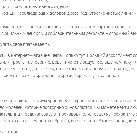
для прогулок и активного отдыха,
 женщин, соблюдающих деловой дресс-код. Строгие чистые линии к
 рукавов, льняные и хлопковые – в них так комфортно и легко, что 
 с обильным декором и соблазнительным декольте – огромный выбо
упить свое платье мечты.
ски в интернет-магазине Elema. Только тут, большой ассортимент 
 или просто настроению. Ведь ничего не радует больше, чем покуп
ышает чувство вдохновения, после того как вы получите товар иде
ь приедет в самые кратчайшие сроки, бережно упакованная.
тиля и пошива премиум уровня. В интернет-магазине белорусские же
тво моделей, которые постоянно обновляются. Вы можете найти лю
пательниц. Продажа сразу от производителя, позволяет сохранить
я множества актуальных образов, всё то что необходимо каждой 
чатление.