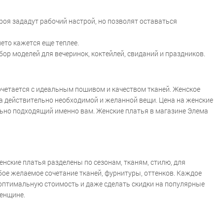
роя зададут рабочий настрой, но позволят оставаться
лето кажется еще теплее.
р моделей для вечеринок, коктейлей, свиданий и праздников.
сочетается с идеальным пошивом и качеством тканей. Женское
ка действительно необходимой и желанной вещи. Цена на женские
ально подходящий именно вам. Женские платья в магазине Элема
нские платья разделены по сезонам, тканям, стилю, для
бое желаемое сочетание тканей, фурнитуры, оттенков. Каждое
 оптимальную стоимость и даже сделать скидки на популярные
женщине.