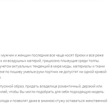
я мужчин и женщин последние все чаще носят брюки и все реже
х из воздушных материй, грациозно плывущие среди толпы.
 учетом актуальных тенденций в мире моды, материалы и ткани
хе по пошиву умелые руки портних не допустят ни одной кривой
.
тпускной образ, придать владелице романтичный, дерзкий или
илей, чтобы Вы могли подобрать для себя подходящую модель:
холода и позволят даже в зимнюю стужу оставаться женственной