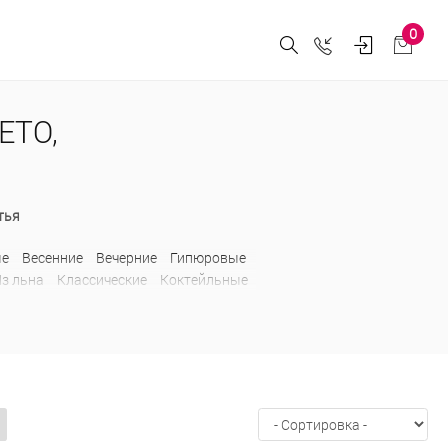
0
ЕТО,
тья
ые
Весенние
Вечерние
Гипюровые
з льна
Классические
Коктейльные
говицах
Нарядные
Ниже колена
едневные
Приталенные
Прямые
С
С пайетками
С принтом
С разрезом
стяные
Шифоновые