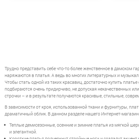
Трудно представить себе что-то более женственное в дамском га
наряжаются в платья. А ведь во многих литературных и музыка
Чтобы стать одной из таких красавиц, достаточно купить плать
подбираются очень придирчиво, не допуская некачественных или
строчки – и в результате получаются красивые, стильные, совре
В зависимости от кроя, использованной ткани и фурнитуры, пла
драматичный облик. В данном разделе нашего Интернет-магазин
Теплые демисезонные, осенние и зимние платья из мягкой шер
и элегантной.
Короткие платья подчеркнут стройные ноги и создадут акцент