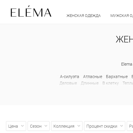
ЖЕНСКАЯ ОДЕЖДА
МУЖСКАЯ 
ЖЕН
Elema
А-силуэта
Атласные
Бархатные
Деловые
Длинные
В клетку
Тепл
Короткие
Кружевные
Летние
Обтягивающее
Оверсайз
Осенние
бахромой
С декольте
С длинным р
С цветочным принто
Цена
Сезон
Коллекция
Процент скидки
Р