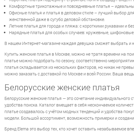
Комфортные трикотажные и повседневные платья – идеальны 
Офисные платья и платья в деловом стиле – лучший выбор для
женственной даже в сугубо деловой обстановке.
Летние платья для города и пляжа: с короткими рукавами и без
Нарядные платья для особых случаев: кружевные, шифоновые,
В нашем Интернет-магазине каждая девушка сможет выбрать и к
Купить женские платья в Москве, можно не тратя времени на пои
платье можно подобрать по сезону, соответственно мероприятию
платья складывается из нескольких факторов, но никак не прев
можно заказать с доставкой по Москве и всей России. Ваша вещ
Белорусские женские платья
Белорусские женские платья — это сочетание индивидуального с
удобства поиска. Каталог вмещает в себя нескончаемое количес
платье создавалось с учётом модных тенденций и удобства поку
модели. Большой ассортимент, возможность примерки и создани
Бренд Elema это выбор тех, кто хочет оставить незабываемое впе