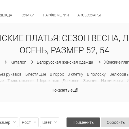
ОДЕЖДА
СУМКИ
ПАРФЮМЕРИЯ
АКСЕССУАРЫ
СКИЕ ПЛАТЬЯ: СЕЗОН ВЕСНА, Л
ОСЕНЬ, РАЗМЕР 52, 54
Каталог
Белорусская женская одежда
Женские пла
Без рукавов
Блестящие
В горох
В клетку
В полоску
Велюров
ые
Трикотажные
Шерстяные
До колен
Зимние
Из вискозы
И
Длинные
Из хлопка
Сарафаны
Модные
На бретельках
На пу
Показать ещё
Офисные
Платья миди
Платья-рубашки
Платья-футляр
Повс
укавом
С кокеткой
С коротким рукавом
С открытыми плечами
м
Спортивное
Теплые
Трикотажные
Туники
Хлопковые
Шер
азмер
Рост
Цвет
Применить
Сбросить