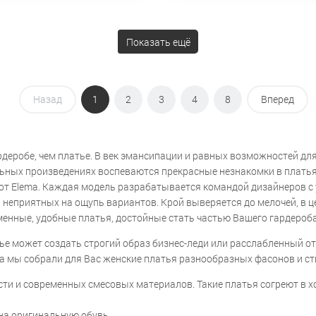
Показать ещё
Назад
1
2
3
4
8
Вперед
рдеробе, чем платье. В век эмансипации и равных возможностей дл
льных произведениях воспеваются прекрасные незнакомки в платья
е от Elema. Каждая модель разрабатывается командой дизайнеров с
 неприятных на ощупь вариантов. Крой выверяется до мелочей, в це
менные, удобные платья, достойные стать частью Вашего гардероба
тье может создать строгий образ бизнес-леди или расслабленный о
а мы собрали для Вас женские платья разнообразных фасонов и ст
сти и современных смесовых материалов. Такие платья согреют в 
 на оригинальную обувь,