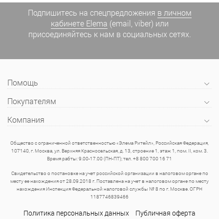
Подпишитесь на спецпредложения
в личном
кабинете Elema
(email, viber) или
присоединяйтесь к нам в социальных сетях.
Помощь
Покупателям
Компания
Общество с ограниченной ответственностью «Элема Ритейл», Российская Федерация,
107140, г. Москва, ул. Верхняя Красносельская, д. 13, строение 1, этаж 1, пом. II, ком. 3.
Время рабты: 9.00-17.00 (ПН-ПТ); тел. +8 800 700 16 71
Свидетельство о постановке на учет российской организации в налоговом органе по
месту ее нахождения от 28.09.2018 г. Поставлена на учет в налоговом органе по месту
нахождения Инспекция Федеральной налоговой службы № 8 по г. Москве. ОГРН
1187746839466
Политика персональных данных
Публичная оферта