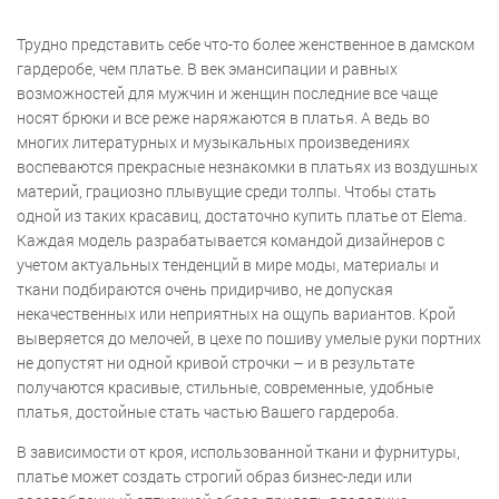
Трудно представить себе что-то более женственное в дамском
гардеробе, чем платье. В век эмансипации и равных
возможностей для мужчин и женщин последние все чаще
носят брюки и все реже наряжаются в платья. А ведь во
многих литературных и музыкальных произведениях
воспеваются прекрасные незнакомки в платьях из воздушных
материй, грациозно плывущие среди толпы. Чтобы стать
одной из таких красавиц, достаточно купить платье от Elema.
Каждая модель разрабатывается командой дизайнеров с
учетом актуальных тенденций в мире моды, материалы и
ткани подбираются очень придирчиво, не допуская
некачественных или неприятных на ощупь вариантов. Крой
выверяется до мелочей, в цехе по пошиву умелые руки портних
не допустят ни одной кривой строчки – и в результате
получаются красивые, стильные, современные, удобные
платья, достойные стать частью Вашего гардероба.
В зависимости от кроя, использованной ткани и фурнитуры,
платье может создать строгий образ бизнес-леди или