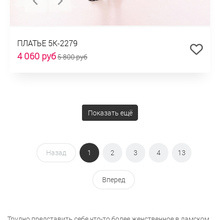
ПЛАТЬЕ 5К-2279
4 060 руб
5 800 руб
Показать ещё
Назад
1
2
3
4
13
Вперед
Трудно представить себе что-то более женственное в дамском