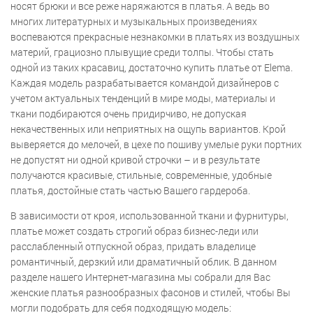
носят брюки и все реже наряжаются в платья. А ведь во
многих литературных и музыкальных произведениях
воспеваются прекрасные незнакомки в платьях из воздушных
материй, грациозно плывущие среди толпы. Чтобы стать
одной из таких красавиц, достаточно купить платье от Elema.
Каждая модель разрабатывается командой дизайнеров с
учетом актуальных тенденций в мире моды, материалы и
ткани подбираются очень придирчиво, не допуская
некачественных или неприятных на ощупь вариантов. Крой
выверяется до мелочей, в цехе по пошиву умелые руки портних
не допустят ни одной кривой строчки – и в результате
получаются красивые, стильные, современные, удобные
платья, достойные стать частью Вашего гардероба.
В зависимости от кроя, использованной ткани и фурнитуры,
платье может создать строгий образ бизнес-леди или
расслабленный отпускной образ, придать владелице
романтичный, дерзкий или драматичный облик. В данном
разделе нашего Интернет-магазина мы собрали для Вас
женские платья разнообразных фасонов и стилей, чтобы Вы
могли подобрать для себя подходящую модель: