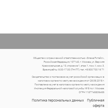
Общество с ограниченной ответственностью «Элема Ритейл»,
Российская Федерация, 107140, г. Москва, ул. Верхняя
Красносельская, д. 13, строение 1, этаж 1, пом. II, ком. 3.
Время рабты: 9.00-17.00 (ПН-ПТ); тел. +8 800 700 16 71
Свидетельство о постановке на учет российской организации в
налоговом органе по месту ее нахождения от 28.09.2018 г.
Поставлена на учет в налоговом органе по месту нахождения
Инспекция Федеральной налоговой службы № 8 по г. Москве.
ОГРН 1187746839466
Политика персональных данных
Публичная
оферта