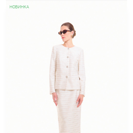
Шерстяные
Юбки-карандаш
Атласные
Гипюровые
НОВИНКА
Длинные
Кружевные
Летние
Миди
Офисные
Трикотажные
Шерстяные