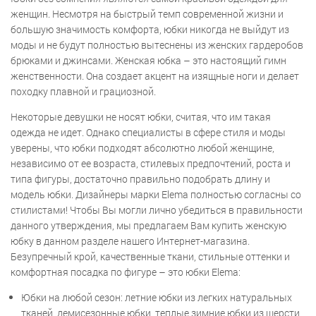
женщин. Несмотря на быстрый темп современной жизни и
большую значимость комфорта, юбки никогда не выйдут из
моды и не будут полностью вытеснены из женских гардеробов
брюками и джинсами. Женская юбка – это настоящий гимн
женственности. Она создает акцент на изящные ноги и делает
походку плавной и грациозной.
Некоторые девушки не носят юбки, считая, что им такая
одежда не идет. Однако специалисты в сфере стиля и моды
уверены, что юбки подходят абсолютно любой женщине,
независимо от ее возраста, стилевых предпочтений, роста и
типа фигуры, достаточно правильно подобрать длину и
модель юбки. Дизайнеры марки Elema полностью согласны со
стилистами! Чтобы Вы могли лично убедиться в правильности
данного утверждения, мы предлагаем Вам купить женскую
юбку в данном разделе нашего Интернет-магазина.
Безупречный крой, качественные ткани, стильные оттенки и
комфортная посадка по фигуре – это юбки Elema:
Юбки на любой сезон: летние юбки из легких натуральных
тканей, демисезонные юбки, теплые зимние юбки из шерсти