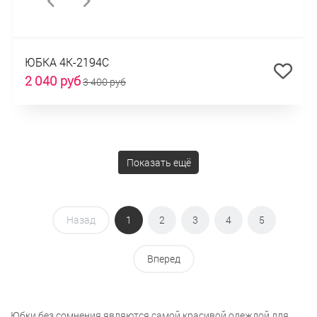
ЮБКА 4К-2194С
2 040 руб
3 400 руб
Показать ещё
Назад
1
2
3
4
5
Вперед
Юбки без сомнения являются самой красивой одеждой для