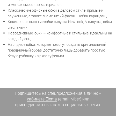
и мягких смесовых материалов,
Классические офисные юбки в деловом стиле: прямые и
зауженные, а также знаменитый фасон – юбка-карандаш,
Кокетливые пышные юбки силуэта New-look, А-силуэта, юбки
с воланами,
Повседневные юбки – комфортные и стильные, идеальны на
каждый день,
Нарядные юбки, которые помогут создать оригинальный
праздничный образ, достаточно лишь добавить простую
белую рубашку и яркие туфельки.
Подпишитесь на спецпредложения
в личном
кабинете Elema
(email, viber) или
присоединяйтесь к нам в социальных сетях.