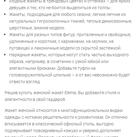
Модные жакеты в трендовых цветах и оттенках – для ярких
девушек и тех, кто не боится выделиться из толпы.
Жакеты, подходящие для любого сезона: легкие летние из
натуральных гигроскопичных тканей, теплые демисезонные,
шерстяные, зимние модели.
Жакеты для разных типов фигур: приталенные и свободные,
удлиненные и короткие, с карманами, на молнии, на
пуговицах и лаконичные модели со скрытой застежкой.
Нарядные жакеты, которые могут стать частью выходного
образа, например, в сочетании с узкой юбкой или
элегантными брюками. Добавьте туфли на
головокружительной шпильке – и от вас невозможно будет
отвести взгляд.
Решив купить женский жакет Elema, Вы добавите стиля и
элегантности в свой гардероб.
Жакет женский относится к многофункциональным видам
одежды с нотками решительности и романтизма. Он отлично
вписывается в классический офисный стиль, выгодно
подчеркивает повседневный кэжуал и уверено дополняет