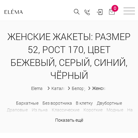
0
ЖЕНСКИЕ ЖАКЕТЫ: РАЗМЕР
52, РОСТ 170, ЦВЕТ
БЕЖЕВЫЙ, СЕРЫЙ, СИНИЙ,
ЧЁРНЫЙ
Elema
Каталог
Белорусская женская одежда
Женские жакеты
Бархатныe
Без воротника
В клетку
Двубортные
Драповые
Из льна
Классические
Короткие
Модные
На
молнии
Осенние
Офисные
Пиджаки без рукавов
Показать ещё
Приталенные
Прямые
С поясом
Твидовые
Трикотажные
Удлиненные
Укороченные
Шерстяные