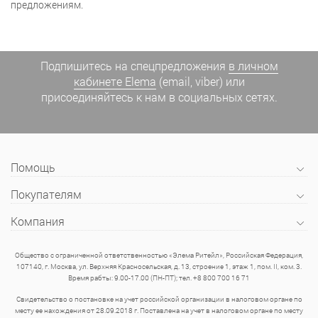
предложениям.
Подпишитесь на спецпредложения
в личном
кабинете Elema
(email, viber) или
присоединяйтесь к нам в социальных сетях.
Помощь
Покупателям
Компания
Общество с ограниченной ответственностью «Элема Ритейл», Российская Федерация,
107140, г. Москва, ул. Верхняя Красносельская, д. 13, строение 1, этаж 1, пом. II, ком. 3.
Время рабты: 9.00-17.00 (ПН-ПТ); тел. +8 800 700 16 71
Свидетельство о постановке на учет российской организации в налоговом органе по
месту ее нахождения от 28.09.2018 г. Поставлена на учет в налоговом органе по месту