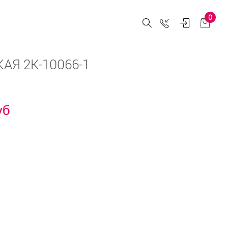
0
АЯ 2К-10066-1
уб