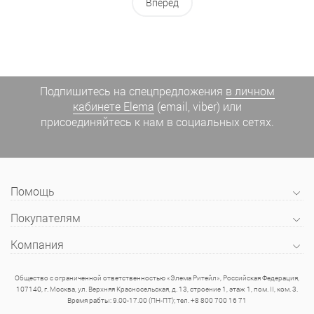
Вперед
Подпишитесь на спецпредложения
в личном
кабинете Elema
(email, viber) или
присоединяйтесь к нам в социальных сетях.
Помощь
Покупателям
Компания
Общество с ограниченной ответственностью «Элема Ритейл», Российская Федерация,
107140, г. Москва, ул. Верхняя Красносельская, д. 13, строение 1, этаж 1, пом. II, ком. 3.
Время рабты: 9.00-17.00 (ПН-ПТ); тел. +8 800 700 16 71