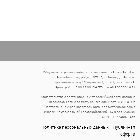
Общество с ограниченной ответственностью «Элема Ритейл»,
Российская Федерация, 107140, г. Москва, ул. Верхняя
Красносельская, д. 13, строение 1, этаж 1, пом. II, ком. 3.
Время рабты: 9.00-17.00 (ПН-ПТ); тел. +8 800 700 16 71
Свидетельство о постановке на учет российской организации в
налоговом органе по месту ее нахождения от 28.09.2018 г.
Поставлена на учет в налоговом органе по месту нахождения
Инспекция Федеральной налоговой службы № 8 по г. Москве.
ОГРН 1187746839466
Политика персональных данных
Публичная
оферта