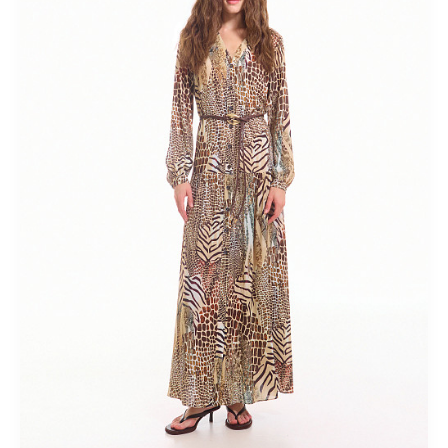
Короткие
Летние
Льняные
Миди
Модные
На
пуговицах
Осенние
Офисные
Плиссированные
Прямые
Пышные
Расклешенные
С завышенной талией
С
кружевом
С принтом
С разрезом
Спортивные
Теплые
Трикотажные
Шерстяные
Юбки-карандаш
Костюмный
ассортимент
Лето 2018
Ликвидация
Верхний
ассортимент
Кардиганы
Новая коллекция "Весна-лето
2025"
Новая коллекция "Весна-лето 2026"
Новая коллекция
"Осень-зима 2024/25"
Новогодние образы
Одежда для
дома
Осень-зима 2025/26
Осень-зима 2026/27
яркие
принты